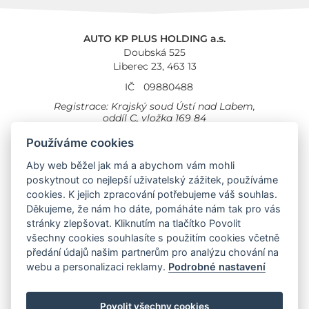
AUTO KP PLUS HOLDING a.s.
Doubská 525
Liberec 23, 463 13
IČ
09880488
Registrace: Krajský soud Ústí nad Labem,
oddíl C, vložka 169 84
Cookies
Všeobecné obchodní podmínky
Používáme cookies
Aby web běžel jak má a abychom vám mohli
Provozovna Toyota
Londýnská 558
poskytnout co nejlepší uživatelský zážitek, používáme
Liberec, 460 01
cookies. K jejich zpracování potřebujeme váš souhlas.
Provozovna Toyota Professional
Děkujeme, že nám ho dáte, pomáháte nám tak pro vás
Doubská 660,
stránky zlepšovat. Kliknutím na tlačítko Povolit
Liberec 463 12
všechny cookies souhlasíte s použitím cookies včetně
předání údajů našim partnerům pro analýzu chování na
Auto KP Plus:
webu a personalizaci reklamy.
Podrobné nastavení
Nissan
Suzuki
Citroen
Fiat
Povolit všechny cookies