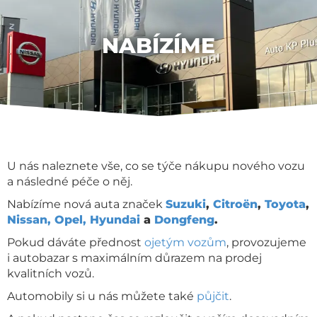
NABÍZÍME
U nás naleznete vše, co se týče nákupu nového vozu
a následné péče o něj.
Nabízíme nová auta značek
Suzuki
,
Citroën
,
Toyota
,
Nissan
,
Opel,
Hyundai
a
Dongfeng
.
Pokud dáváte přednost
ojetým vozům
, provozujeme
i autobazar s maximálním důrazem na prodej
kvalitních vozů.
Automobily si u nás můžete také
půjčit
.