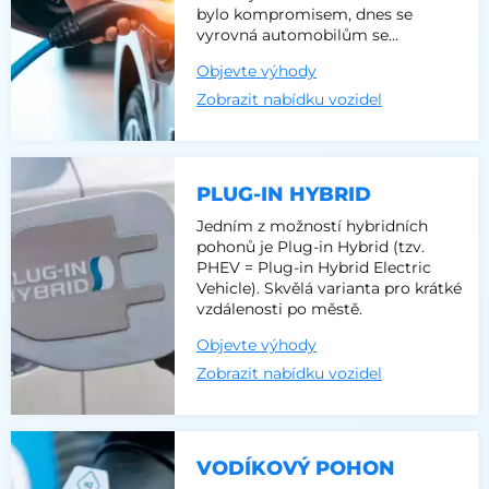
bylo kompromisem, dnes se
vyrovná automobilům se
spalovacím motorem.
Objevte výhody
Zobrazit nabídku vozidel
PLUG-IN HYBRID
Jedním z možností hybridních
pohonů je Plug-in Hybrid (tzv.
PHEV = Plug-in Hybrid Electric
Vehicle). Skvělá varianta pro krátké
vzdálenosti po městě.
Objevte výhody
Zobrazit nabídku vozidel
VODÍKOVÝ POHON