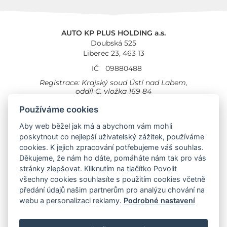
AUTO KP PLUS HOLDING a.s.
Doubská 525
Liberec 23, 463 13
IČ
09880488
Registrace: Krajský soud Ústí nad Labem,
oddíl C, vložka 169 84
Cookies
Všeobecné obchodní podmínky
Používáme cookies
Aby web běžel jak má a abychom vám mohli
Provozovna Toyota
Londýnská 558
poskytnout co nejlepší uživatelský zážitek, používáme
Liberec, 460 01
cookies. K jejich zpracování potřebujeme váš souhlas.
Provozovna Toyota Professional
Děkujeme, že nám ho dáte, pomáháte nám tak pro vás
Doubská 660,
stránky zlepšovat. Kliknutím na tlačítko Povolit
Liberec 463 12
všechny cookies souhlasíte s použitím cookies včetně
předání údajů našim partnerům pro analýzu chování na
Auto KP Plus:
webu a personalizaci reklamy.
Podrobné nastavení
Nissan
Suzuki
Citroen
Fiat