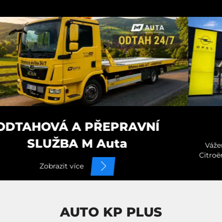
Opel a Citroën
Vážení zákazníci, od 1.9.2025 prodej i servis vozů Opel a
Citroën najdete na zcela nové provozovně na Vratislavické
ul. 1012 v Liberci.
Zobrazit více
AUTO KP PLUS