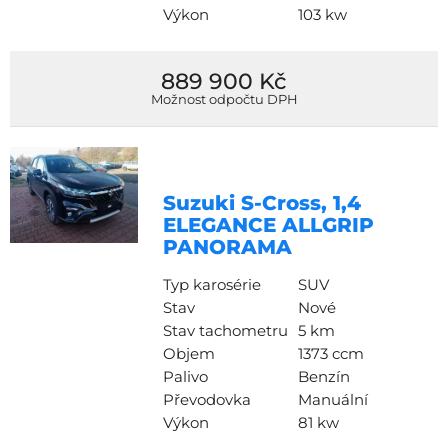
Výkon
103 kw
889 900 Kč
Možnost odpočtu DPH
Suzuki S-Cross, 1,4
ELEGANCE ALLGRIP
PANORAMA
Typ karosérie
SUV
Stav
Nové
Stav tachometru
5 km
Objem
1373 ccm
Palivo
Benzín
Převodovka
Manuální
Výkon
81 kw