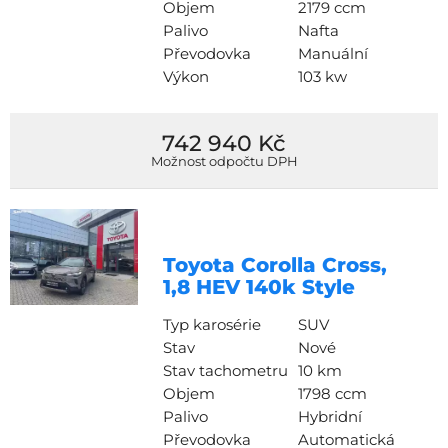
Objem
2179 ccm
Palivo
Nafta
Převodovka
Manuální
Výkon
103 kw
742 940 Kč
Možnost odpočtu DPH
Toyota Corolla Cross,
1,8 HEV 140k Style
Typ karosérie
SUV
Stav
Nové
Stav tachometru
10 km
Objem
1798 ccm
Palivo
Hybridní
Převodovka
Automatická