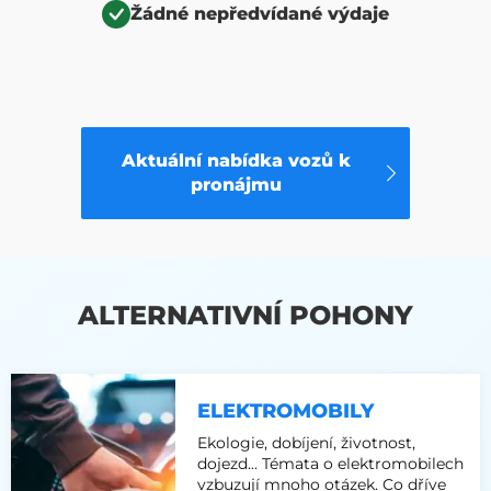
Žádné nepředvídané výdaje
Aktuální nabídka vozů k
pronájmu
ALTERNATIVNÍ POHONY
ELEKTROMOBILY
Ekologie, dobíjení, životnost,
dojezd... Témata o elektromobilech
vzbuzují mnoho otázek. Co dříve