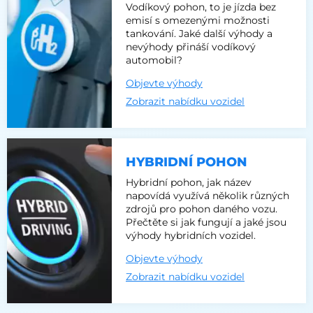
Vodíkový pohon, to je jízda bez
emisí s omezenými možnosti
tankování. Jaké další výhody a
nevýhody přináší vodíkový
automobil?
Objevte výhody
Zobrazit nabídku vozidel
HYBRIDNÍ POHON
Hybridní pohon, jak název
napovídá využívá několik různých
zdrojů pro pohon daného vozu.
Přečtěte si jak fungují a jaké jsou
výhody hybridních vozidel.
Objevte výhody
Zobrazit nabídku vozidel