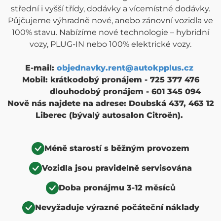
střední i vyšší třídy, dodávky a vícemístné dodávky.
Půjčujeme výhradně nové, anebo zánovní vozidla ve
100% stavu. Nabízíme nové technologie – hybridní
vozy, PLUG-IN nebo 100% elektrické vozy.
E-mail:
objednavky.rent@autokpplus.cz
Mobil: krátkodobý pronájem - 725 377 476
dlouhodobý pronájem - 601 345 094
Nově nás najdete na adrese: Doubská 437, 463 12
Liberec (bývalý autosalon Citroën).
Méně starostí s běžným provozem
Vozidla jsou pravidelně servisována
Doba pronájmu 3-12 měsíců
Nevyžaduje výrazné počáteční náklady