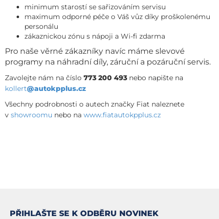
minimum starostí se sařizováním servisu
maximum odporné péče o Váš vůz díky proškolenému
personálu
zákaznickou zónu s nápoji a Wi-fi zdarma
Pro naše věrné zákazníky navíc máme slevové
programy na náhradní díly, záruční a pozáruční servis.
Zavolejte nám na číslo
773 200 493
nebo napište na
kollert
@autokpplus.cz
Všechny podrobnosti o autech značky Fiat naleznete
v
showroomu
nebo na
www.fiatautokpplus.cz
PŘIHLAŠTE SE K ODBĚRU NOVINEK