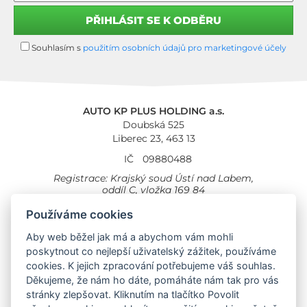
Souhlasím s
použitím osobních údajů pro marketingové účely
AUTO KP PLUS HOLDING a.s.
Doubská 525
Liberec 23, 463 13
IČ
09880488
Registrace: Krajský soud Ústí nad Labem,
oddíl C, vložka 169 84
Cookies
Všeobecné obchodní podmínky
Používáme cookies
Aby web běžel jak má a abychom vám mohli
Provozovna Toyota
Londýnská 558
poskytnout co nejlepší uživatelský zážitek, používáme
Liberec, 460 01
cookies. K jejich zpracování potřebujeme váš souhlas.
Provozovna Toyota Professional
Děkujeme, že nám ho dáte, pomáháte nám tak pro vás
Doubská 660,
stránky zlepšovat. Kliknutím na tlačítko Povolit
Liberec 463 12