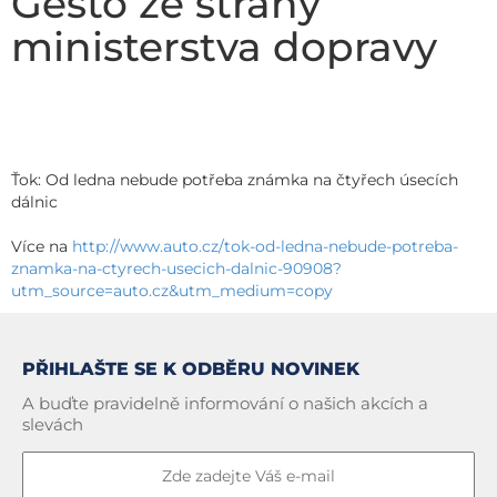
Gesto ze strany
ministerstva dopravy
Ťok: Od ledna nebude potřeba známka na čtyřech úsecích
dálnic
Více na
http://www.auto.cz/tok-od-ledna-nebude-potreba-
znamka-na-ctyrech-usecich-dalnic-90908?
utm_source=auto.cz&utm_medium=copy
PŘIHLAŠTE SE K ODBĚRU NOVINEK
A buďte pravidelně informování o našich akcích a
slevách