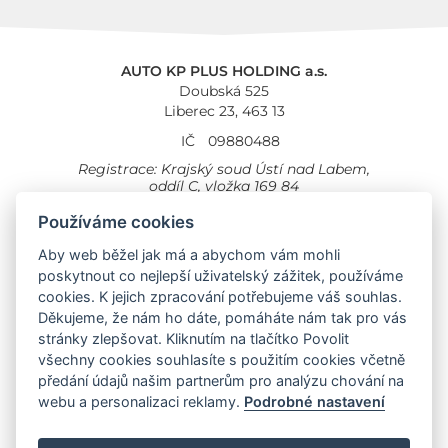
AUTO KP PLUS HOLDING a.s.
Doubská 525
Liberec 23, 463 13
IČ
09880488
Registrace: Krajský soud Ústí nad Labem,
oddíl C, vložka 169 84
Cookies
Všeobecné obchodní podmínky
Používáme cookies
Aby web běžel jak má a abychom vám mohli
Provozovna Toyota
Londýnská 558
poskytnout co nejlepší uživatelský zážitek, používáme
Liberec, 460 01
cookies. K jejich zpracování potřebujeme váš souhlas.
Provozovna Toyota Professional
Děkujeme, že nám ho dáte, pomáháte nám tak pro vás
Doubská 660,
stránky zlepšovat. Kliknutím na tlačítko Povolit
Liberec 463 12
všechny cookies souhlasíte s použitím cookies včetně
předání údajů našim partnerům pro analýzu chování na
Auto KP Plus:
webu a personalizaci reklamy.
Podrobné nastavení
Nissan
Suzuki
Citroen
Fiat