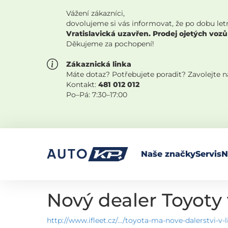
Vážení zákazníci,
dovolujeme si vás informovat, že po dobu let
Vratislavická uzavřen. Prodej ojetých vozů
Děkujeme za pochopení!
Zákaznická linka
Máte dotaz? Potřebujete poradit? Zavolejte 
Kontakt:
481 012 012
Po–Pá: 7:30–17:00
Naše značky
Servis
N
Nový dealer Toyoty 
http://www.ifleet.cz/…/toyota-ma-nove-dalerstvi-v-l