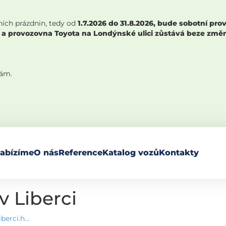
ních prázdnin, tedy od
1.7.2026 do 31.8.2026, bude sobotní p
 a provozovna Toyota na Londýnské ulici zůstává beze změny,
nám.
abízíme
O nás
Reference
Katalog vozů
Kontakty
v Liberci
iberci.h…