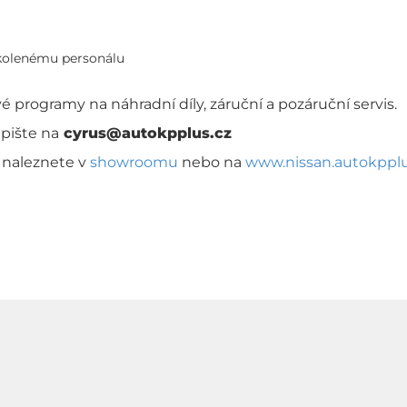
kolenému personálu
 programy na náhradní díly, záruční a pozáruční servis.
pište na
cyrus@autokpplus.cz
 naleznete v
showroomu
nebo na
www.nissan.autokpplu