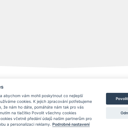
es
Provozovna Toyota
Londýnská 558
 a abychom vám mohli poskytnout co nejlepší
Povoli
Liberec, 460 01
používáme cookies. K jejich zpracování potřebujeme
Provozovna Toyota Professional
e, že nám ho dáte, pomáháte nám tak pro vás
Doubská 660,
Odm
knutím na tlačítko Povolit všechny cookies
Liberec 463 12
 cookies včetně předání údajů našim partnerům pro
bu a personalizaci reklamy.
Podrobné nastavení