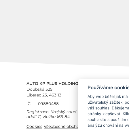
AUTO KP PLUS HOLDING a.s.
Používáme cooki
Doubská 525
Liberec 23, 463 13
Aby web běžel jak má
uživatelský zážitek, 
IČ
09880488
váš souhlas. Děkujem
Registrace: Krajský soud Ústí nad Labem,
stránky zlepšovat. Kli
oddíl C, vložka 169 84
souhlasíte s použitím
analýzu chování na we
Cookies
Všeobecné obchodní podmínky