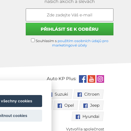
našich akcích a slevách
Souhlasím s
použitím osobních údajů pro
marketingové účely
Auto KP Plus:
Nissan
Suzuki
Citroen
t všechny cookies
Fiat
Toyota
Opel
Jeep
ítnout cookies
Hyundai
Vytvořila společnost