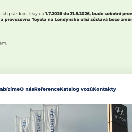
ních prázdnin, tedy od
1.7.2026 do 31.8.2026, bude sobotní p
 a provozovna Toyota na Londýnské ulici zůstává beze změny,
nám.
abízíme
O nás
Reference
Katalog vozů
Kontakty