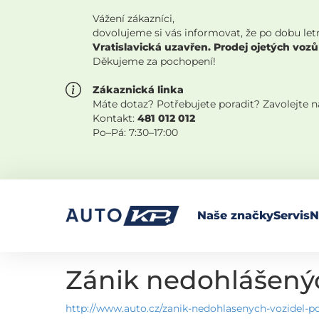
Vážení zákazníci,
dovolujeme si vás informovat, že po dobu let
Vratislavická uzavřen. Prodej ojetých vozů
Děkujeme za pochopení!
Zákaznická linka
Máte dotaz? Potřebujete poradit? Zavolejte 
Kontakt:
481 012 012
Po–Pá: 7:30–17:00
Naše značky
Servis
N
Zánik nedohlášenýc
http://www.auto.cz/zanik-nedohlasenych-vozidel-