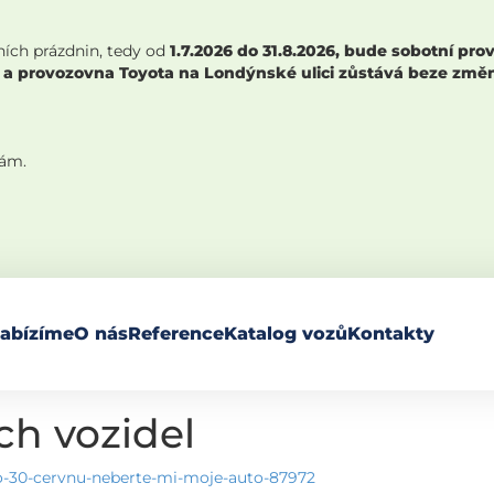
ních prázdnin, tedy od
1.7.2026 do 31.8.2026, bude sobotní p
 a provozovna Toyota na Londýnské ulici zůstává beze změny,
nám.
abízíme
O nás
Reference
Katalog vozů
Kontakty
h vozidel
po-30-cervnu-neberte-mi-moje-auto-87972