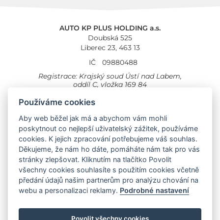
AUTO KP PLUS HOLDING a.s.
Doubská 525
Liberec 23, 463 13
IČ
09880488
Registrace: Krajský soud Ústí nad Labem,
oddíl C, vložka 169 84
Cookies
Všeobecné obchodní podmínky
Používáme cookies
Aby web běžel jak má a abychom vám mohli
Provozovna Toyota
Londýnská 558
poskytnout co nejlepší uživatelský zážitek, používáme
Liberec, 460 01
cookies. K jejich zpracování potřebujeme váš souhlas.
Provozovna Toyota Professional
Děkujeme, že nám ho dáte, pomáháte nám tak pro vás
Doubská 660,
stránky zlepšovat. Kliknutím na tlačítko Povolit
Liberec 463 12
všechny cookies souhlasíte s použitím cookies včetně
předání údajů našim partnerům pro analýzu chování na
Auto KP Plus:
webu a personalizaci reklamy.
Podrobné nastavení
Nissan
Suzuki
Citroen
Fiat
Povolit všechny cookies