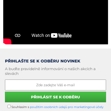
PŘIHLAŠTE SE K ODBĚRU NOVINEK
A buďte pravidelně informování o našich akcích a
slevách
Souhlasím s
použitím osobních údajů pro marketingové účely