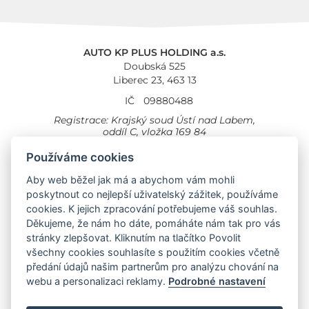
AUTO KP PLUS HOLDING a.s.
Doubská 525
Liberec 23, 463 13
IČ
09880488
Registrace: Krajský soud Ústí nad Labem,
oddíl C, vložka 169 84
Cookies
Všeobecné obchodní podmínky
Používáme cookies
Provozovna Toyota
Aby web běžel jak má a abychom vám mohli
Londýnská 558
poskytnout co nejlepší uživatelský zážitek, používáme
Liberec, 460 01
cookies. K jejich zpracování potřebujeme váš souhlas.
Provozovna Toyota Professional
Děkujeme, že nám ho dáte, pomáháte nám tak pro vás
Doubská 660,
stránky zlepšovat. Kliknutím na tlačítko Povolit
Liberec 463 12
všechny cookies souhlasíte s použitím cookies včetně
předání údajů našim partnerům pro analýzu chování na
Auto KP Plus:
webu a personalizaci reklamy.
Podrobné nastavení