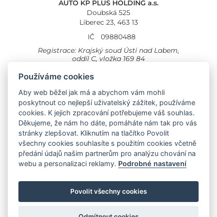
AUTO KP PLUS HOLDING a.s.
Doubská 525
Liberec 23, 463 13
IČ
09880488
Registrace: Krajský soud Ústí nad Labem,
oddíl C, vložka 169 84
Cookies
Všeobecné obchodní podmínky
Používáme cookies
Provozovna Toyota
Aby web běžel jak má a abychom vám mohli
Londýnská 558
poskytnout co nejlepší uživatelský zážitek, používáme
Liberec, 460 01
cookies. K jejich zpracování potřebujeme váš souhlas.
Provozovna Toyota Professional
Děkujeme, že nám ho dáte, pomáháte nám tak pro vás
Doubská 660,
stránky zlepšovat. Kliknutím na tlačítko Povolit
Liberec 463 12
všechny cookies souhlasíte s použitím cookies včetně
předání údajů našim partnerům pro analýzu chování na
Auto KP Plus:
webu a personalizaci reklamy.
Podrobné nastavení
Nissan
Suzuki
Citroen
Fiat
Povolit všechny cookies
Toyota
Opel
Jeep
Hyundai
Odmítnout cookies