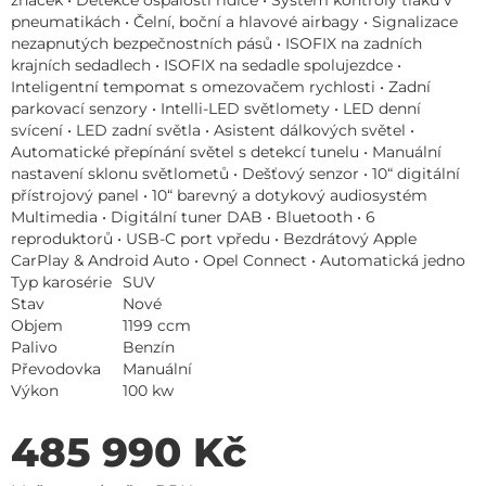
pneumatikách • Čelní, boční a hlavové airbagy • Signalizace
nezapnutých bezpečnostních pásů • ISOFIX na zadních
krajních sedadlech • ISOFIX na sedadle spolujezdce •
Inteligentní tempomat s omezovačem rychlosti • Zadní
parkovací senzory • Intelli-LED světlomety • LED denní
svícení • LED zadní světla • Asistent dálkových světel •
Automatické přepínání světel s detekcí tunelu • Manuální
nastavení sklonu světlometů • Dešťový senzor • 10“ digitální
přístrojový panel • 10“ barevný a dotykový audiosystém
Multimedia • Digitální tuner DAB • Bluetooth • 6
reproduktorů • USB-C port vpředu • Bezdrátový Apple
CarPlay & Android Auto • Opel Connect • Automatická jedno
Typ karosérie
SUV
Stav
Nové
Objem
1199 ccm
Palivo
Benzín
Převodovka
Manuální
Výkon
100 kw
485 990 Kč