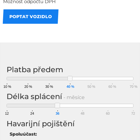
Možnost odpočtu DPH
POPTAT VOZIDLO
Na splátky
Platba předem
10 %
20 %
30 %
40 %
50 %
60 %
70 %
Délka splácení
- měsíce
12
24
36
48
60
72
Havarijní pojištění
Spoluúčast: