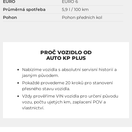
EURO
EURO 6
Průměrná spotřeba
5,9 l / 100 km
Pohon
Pohon předních kol
PROČ VOZIDLO OD
AUTO KP PLUS
Nabízíme vozidla s absolutní servisní historií a
jasným původem.
Pokaždé provedeme 20 kroků pro stanovení
přesného stavu vozidla.
Vždy prověříme VIN vozidla pro určení původu
vozu, počtu ujetých km, zaplacení POV a
vlastnictví.