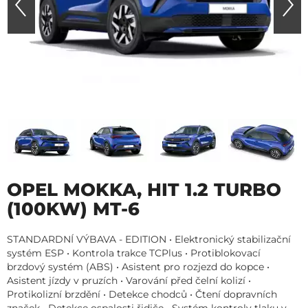
OPEL MOKKA, HIT 1.2 TURBO
(100KW) MT-6
STANDARDNÍ VÝBAVA - EDITION • Elektronický stabilizační
systém ESP • Kontrola trakce TCPlus • Protiblokovací
brzdový systém (ABS) • Asistent pro rozjezd do kopce •
Asistent jízdy v pruzích • Varování před čelní kolizí •
Protikolizní brzdění • Detekce chodců • Čtení dopravních
značek • Detekce ospalosti řidiče • Systém kontroly tlaku v