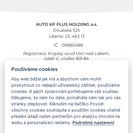
AUTO KP PLUS HOLDING a.s.
Doubská 525
Liberec 23, 463 13
IČ
09880488
Registrace: Krajský soud Ústí nad Labem,
oddíl C, vložka 169 84
Cookies
Všeobecné obchodní podmínky
Používáme cookies
Aby web běžel jak má a abychom vám mohli
Provozovna Toyota
Londýnská 558
poskytnout co nejlepší uživatelský zážitek, používáme
Liberec, 460 01
cookies. K jejich zpracování potřebujeme váš souhlas.
Provozovna Toyota Professional
Děkujeme, že nám ho dáte, pomáháte nám tak pro vás
Doubská 660,
stránky zlepšovat. Kliknutím na tlačítko Povolit
Liberec 463 12
všechny cookies souhlasíte s použitím cookies včetně
předání údajů našim partnerům pro analýzu chování na
Auto KP Plus:
webu a personalizaci reklamy.
Podrobné nastavení