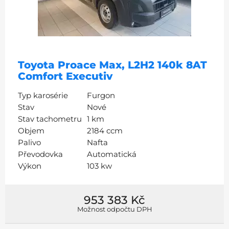
Toyota Proace Max, L2H2 140k 8AT
Comfort Executiv
Typ karosérie
Furgon
Stav
Nové
Stav tachometru
1 km
Objem
2184 ccm
Palivo
Nafta
Převodovka
Automatická
Výkon
103 kw
953 383 Kč
Možnost odpočtu DPH