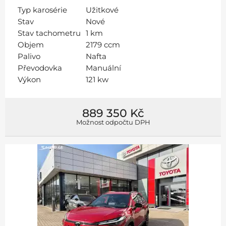
Typ karosérie
Užitkové
Stav
Nové
Stav tachometru
1 km
Objem
2179 ccm
Palivo
Nafta
Převodovka
Manuální
Výkon
121 kw
889 350 Kč
Možnost odpočtu DPH