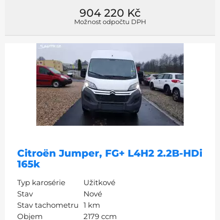
904 220 Kč
Možnost odpočtu DPH
Citroën Jumper, FG+ L4H2 2.2B-HDi
165k
Typ karosérie
Užitkové
Stav
Nové
Stav tachometru
1 km
Objem
2179 ccm