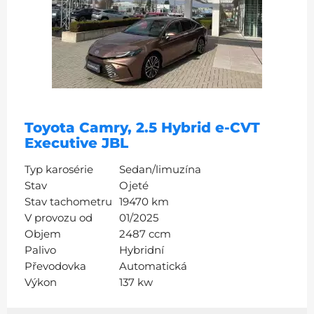
Toyota Camry, 2.5 Hybrid e-CVT
Executive JBL
Typ karosérie
Sedan/limuzína
Stav
Ojeté
Stav tachometru
19470 km
V provozu od
01/2025
Objem
2487 ccm
Palivo
Hybridní
Převodovka
Automatická
Výkon
137 kw