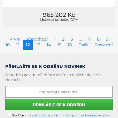
965 202 Kč
Možnost odpočtu DPH
První
Předchozí
1
2
3
…
7
8
9
10
11
12
13
14
15
16
Další
Poslední
PŘIHLAŠTE SE K ODBĚRU NOVINEK
A buďte pravidelně informování o našich akcích a
slevách
Souhlasím s
použitím osobních údajů pro marketingové účely