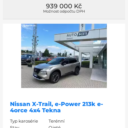
939 000 Kč
Možnost odpočtu DPH
Nissan X-Trail, e-Power 213k e-
4orce 4x4 Tekna
Typ karosérie
Terénní
Stav
Ojeté