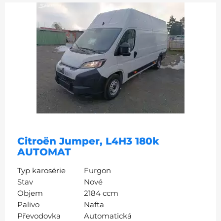
Citroën Jumper, L4H3 180k
AUTOMAT
Typ karosérie
Furgon
Stav
Nové
Objem
2184 ccm
Palivo
Nafta
Převodovka
Automatická