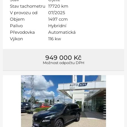
Stav tachometru
17720 km
V provozu od
07/2025
Objem
1497 ccm
Palivo
Hybridní
Převodovka
Automatická
Výkon
116 kw
949 000 Kč
Možnost odpočtu DPH