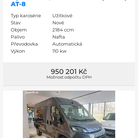
AT-8
Typ karosérie
Užitkové
Stav
Nové
Objem
2184 ccm
Palivo
Nafta
Převodovka
Automatická
Výkon
110 kw
950 201 Kč
Možnost odpočtu DPH