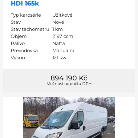
HDi 165k
Typ karosérie
Užitkové
Stav
Nové
Stav tachometru
1 km
Objem
2197 ccm
Palivo
Nafta
Převodovka
Manuální
Výkon
121 kw
894 190 Kč
Možnost odpočtu DPH