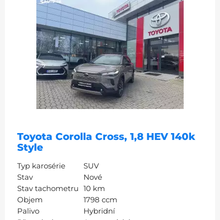
Toyota Corolla Cross, 1,8 HEV 140k
Style
Typ karosérie
SUV
Stav
Nové
Stav tachometru
10 km
Objem
1798 ccm
Palivo
Hybridní