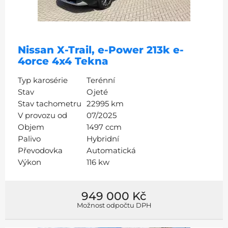
Nissan X-Trail, e-Power 213k e-
4orce 4x4 Tekna
Typ karosérie
Terénní
Stav
Ojeté
Stav tachometru
22995 km
V provozu od
07/2025
Objem
1497 ccm
Palivo
Hybridní
Převodovka
Automatická
Výkon
116 kw
949 000 Kč
Možnost odpočtu DPH