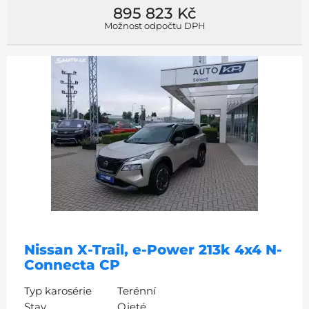
895 823 Kč
Možnost odpočtu DPH
Nissan X-Trail, e-Power 213k 4x4 N-
Connecta CP
Typ karosérie
Terénní
Stav
Ojeté