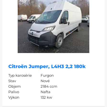
Citroën Jumper, L4H3 2,2 180k
Typ karosérie
Furgon
Stav
Nové
Objem
2184 ccm
Palivo
Nafta
Výkon
132 kw