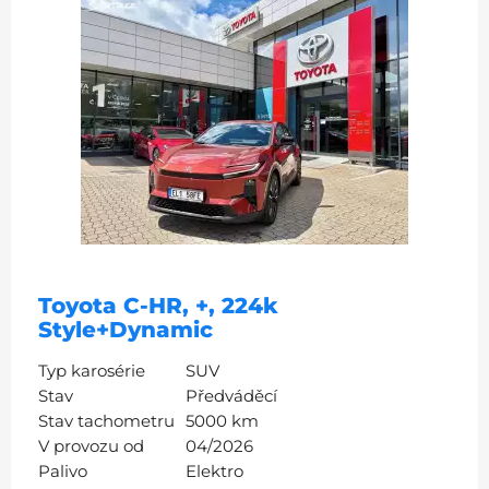
Toyota C-HR, +, 224k
Style+Dynamic
Typ karosérie
SUV
Stav
Předváděcí
Stav tachometru
5000 km
V provozu od
04/2026
Palivo
Elektro