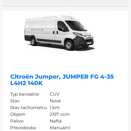
Citroën Jumper, JUMPER FG 4-35
L4H2 140K
Typ karosérie
CUV
Stav
Nové
Stav tachometru
1 km
Objem
2197 ccm
Palivo
Nafta
Převodovka
Manuální