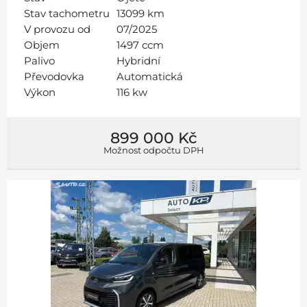
Stav tachometru
13099 km
V provozu od
07/2025
Objem
1497 ccm
Palivo
Hybridní
Převodovka
Automatická
Výkon
116 kw
899 000 Kč
Možnost odpočtu DPH