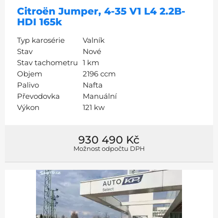
Citroën Jumper, 4-35 V1 L4 2.2B-
HDI 165k
Typ karosérie
Valník
Stav
Nové
Stav tachometru
1 km
Objem
2196 ccm
Palivo
Nafta
Převodovka
Manuální
Výkon
121 kw
930 490 Kč
Možnost odpočtu DPH