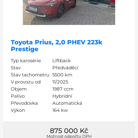
Toyota Prius, 2,0 PHEV 223k
Prestige
Typ karosérie
Liftback
Stav
Předváděcí
Stav tachometru
5500 km
V provozu od
11/2025
Objem
1987 ccm
Palivo
Hybridní
Převodovka
Automatická
Výkon
164 kw
875 000 Kč
Možnost odpočtu DPH