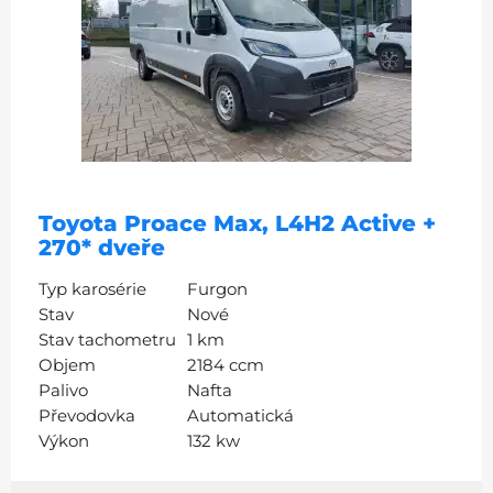
Toyota Proace Max, L4H2 Active +
270* dveře
Typ karosérie
Furgon
Stav
Nové
Stav tachometru
1 km
Objem
2184 ccm
Palivo
Nafta
Převodovka
Automatická
Výkon
132 kw