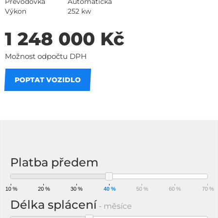
Převodovka
Automatická
Výkon
252 kw
1 248 000 Kč
Možnost odpočtu DPH
POPTAT VOZIDLO
Na splátky
Platba předem
10 %
20 %
30 %
40 %
50 %
60 %
70 %
Délka splácení
- měsíce