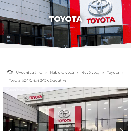
TOYOTA
Úvodní stránka
Nabídka vozů
Nové vozy
Toyota
Toyota bZ4X, 4x4 343k Executive