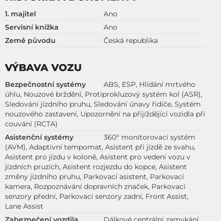
1. majitel
Ano
Servisní knížka
Ano
Země původu
Česká republika
VÝBAVA VOZU
Bezpečnostní systémy
ABS, ESP, Hlídání mrtvého
úhlu, Nouzové brždění, Protiprokluzový systém kol (ASR),
Sledování jízdního pruhu, Sledování únavy řidiče, Systém
nouzového zastavení, Upozornění na přijíždějící vozidla při
couvání (RCTA)
Asistenční systémy
360° monitorovací systém
(AVM), Adaptivní tempomat, Asistent při jízdě ze svahu,
Asistent pro jízdu v koloně, Asistent pro vedení vozu v
jízdních pruzích, Asistent rozjezdu do kopce, Asistent
změny jízdního pruhu, Parkovací asistent, Parkovací
kamera, Rozpoznávání dopravních značek, Parkovací
senzory přední, Parkovací senzory zadní, Front Assist,
Lane Assist
Zabezpečení vozdila
Dálkové centrální zamykání,