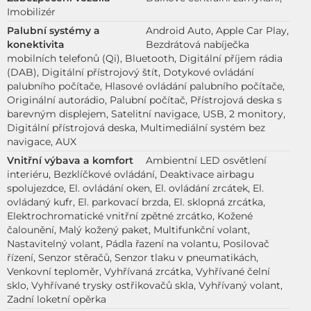
Imobilizér
Palubní systémy a
Android Auto, Apple Car Play,
konektivita
Bezdrátová nabíječka
mobilních telefonů (Qi), Bluetooth, Digitální příjem rádia
(DAB), Digitální přístrojový štít, Dotykové ovládání
palubního počítače, Hlasové ovládání palubního počítače,
Originální autorádio, Palubní počítač, Přístrojová deska s
barevným displejem, Satelitní navigace, USB, 2 monitory,
Digitální přístrojová deska, Multimediální systém bez
navigace, AUX
Vnitřní výbava a komfort
Ambientní LED osvětlení
interiéru, Bezklíčkové ovládání, Deaktivace airbagu
spolujezdce, El. ovládání oken, El. ovládání zrcátek, El.
ovládaný kufr, El. parkovací brzda, El. sklopná zrcátka,
Elektrochromatické vnitřní zpětné zrcátko, Kožené
čalounění, Malý kožený paket, Multifunkční volant,
Nastavitelný volant, Pádla řazení na volantu, Posilovač
řízení, Senzor stěračů, Senzor tlaku v pneumatikách,
Venkovní teploměr, Vyhřívaná zrcátka, Vyhřívané čelní
sklo, Vyhřívané trysky ostřikovačů skla, Vyhřívaný volant,
Zadní loketní opěrka