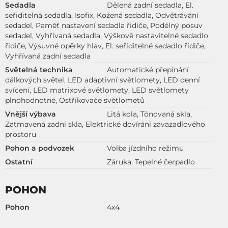
Sedadla
Dělená zadní sedadla, El.
seřiditelná sedadla, Isofix, Kožená sedadla, Odvětrávání
sedadel, Paměť nastavení sedadla řidiče, Podélný posuv
sedadel, Vyhřívaná sedadla, Výškově nastavitelné sedadlo
řidiče, Výsuvné opěrky hlav, El. seřiditelné sedadlo řidiče,
Vyhřívaná zadní sedadla
Světelná technika
Automatické přepínání
dálkových světel, LED adaptivní světlomety, LED denní
svícení, LED matrixové světlomety, LED světlomety
plnohodnotné, Ostřikovače světlometů
Vnější výbava
Litá kola, Tónovaná skla,
Zatmavená zadní skla, Elektrické dovírání zavazadlového
prostoru
Pohon a podvozek
Volba jízdního režimu
Ostatní
Záruka, Tepelné čerpadlo
POHON
Pohon
4x4