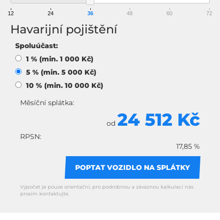
12
24
36
48
60
72
Havarijní pojištění
Spoluúčast:
1 % (min. 1 000 Kč)
5 % (min. 5 000 Kč)
10 % (min. 10 000 Kč)
Měsíční splátka:
24 512 Kč
od
RPSN:
17,85 %
POPTAT VOZIDLO NA SPLÁTKY
Výpočet je pouze orientační, pro podrobnou a závaznou kalkulaci nás
prosím kontaktujte.