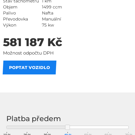
Stav tachometru
1 km
Objem
1499 ccm
Palivo
Nafta
Převodovka
Manuální
Výkon
75 kw
581 187 Kč
Možnost odpočtu DPH
POPTAT VOZIDLO
Na splátky
Platba předem