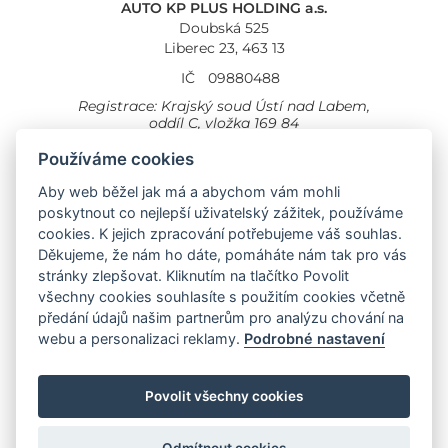
AUTO KP PLUS HOLDING a.s.
Doubská 525
Liberec 23, 463 13
IČ
09880488
Registrace: Krajský soud Ústí nad Labem,
oddíl C, vložka 169 84
Cookies
Všeobecné obchodní podmínky
Používáme cookies
Aby web běžel jak má a abychom vám mohli
Provozovna Toyota
Londýnská 558
poskytnout co nejlepší uživatelský zážitek, používáme
Liberec, 460 01
cookies. K jejich zpracování potřebujeme váš souhlas.
Provozovna Toyota Professional
Děkujeme, že nám ho dáte, pomáháte nám tak pro vás
Doubská 660,
stránky zlepšovat. Kliknutím na tlačítko Povolit
Liberec 463 12
všechny cookies souhlasíte s použitím cookies včetně
předání údajů našim partnerům pro analýzu chování na
Auto KP Plus:
webu a personalizaci reklamy.
Podrobné nastavení
Nissan
Suzuki
Citroen
Fiat
Povolit všechny cookies
Toyota
Opel
Jeep
Hyundai