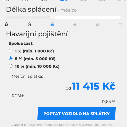
10 %
20 %
30 %
40 %
50 %
60 %
70 %
Délka splácení
- měsíce
12
24
36
48
60
72
Havarijní pojištění
Spoluúčast:
1 % (min. 1 000 Kč)
5 % (min. 5 000 Kč)
10 % (min. 10 000 Kč)
Měsíční splátka:
11 415 Kč
od
RPSN:
17,85 %
POPTAT VOZIDLO NA SPLÁTKY
Výpočet je pouze orientační, pro podrobnou a závaznou kalkulaci nás