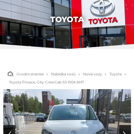
TOYOTA
Úvodní stránka
Nabídka vozů
Nové vozy
Toyota
Toyota Proace, City CrewCab 5S 100k 6MT