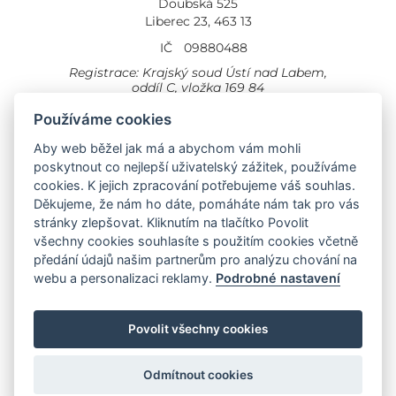
Doubská 525
Liberec 23, 463 13
IČ
09880488
Registrace: Krajský soud Ústí nad Labem,
oddíl C, vložka 169 84
Cookies
Všeobecné obchodní podmínky
Používáme cookies
Provozovna Toyota
Aby web běžel jak má a abychom vám mohli
Londýnská 558
poskytnout co nejlepší uživatelský zážitek, používáme
Liberec, 460 01
cookies. K jejich zpracování potřebujeme váš souhlas.
Provozovna Toyota Professional
Děkujeme, že nám ho dáte, pomáháte nám tak pro vás
Doubská 660,
stránky zlepšovat. Kliknutím na tlačítko Povolit
Liberec 463 12
všechny cookies souhlasíte s použitím cookies včetně
předání údajů našim partnerům pro analýzu chování na
Auto KP Plus:
webu a personalizaci reklamy.
Podrobné nastavení
Nissan
Suzuki
Citroen
Fiat
Povolit všechny cookies
Toyota
Opel
Jeep
Hyundai
Odmítnout cookies
Vytvořila společnost