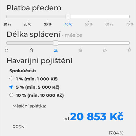
Platba předem
10 %
20 %
30 %
40 %
50 %
60 %
70 %
Délka splácení
- měsíce
12
24
36
48
60
72
Havarijní pojištění
Spoluúčast:
1 % (min. 1 000 Kč)
5 % (min. 5 000 Kč)
10 % (min. 10 000 Kč)
Měsíční splátka:
20 853 Kč
od
RPSN:
17,84 %