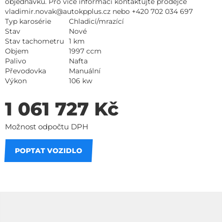
objednávku. Pro více informací kontaktujte prodejce
vladimir.novak@autokpplus.cz nebo +420 702 034 697
Typ karosérie
Chladicí/mrazící
Stav
Nové
Stav tachometru
1 km
Objem
1997 ccm
Palivo
Nafta
Převodovka
Manuální
Výkon
106 kw
1 061 727 Kč
Možnost odpočtu DPH
POPTAT VOZIDLO
Na splátky