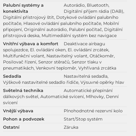
Palubní systémy a
Autorádio, Bluetooth,
konektivita
Digitální příjem rádia (DAB),
Digitální přístrojový štít, Dotykové ovládání palubního
počítače, Hlasové ovládání palubního počítače, Mobilní
připojení, Originální autorádio, Palubní počítač, Digitální
přístrojová deska, Multimediální systém bez navigace
Vnitřní výbava a komfort
Deaktivace airbagu
spolujezdce, El. ovládání oken, El. ovládání zrcátek,
Multifunkční volant, Nastavitelný volant, Otáčkoměr,
Posilovač řízení, Senzor stěračů, Senzor tlaku v
pneumatikách, Venkovní teploměr, Vyhřívaná zrcátka
Sedadla
Nastavitelná sedadla,
Výškově nastavitelné sedadlo řidiče, Výsuvné opěrky hlav
Světelná technika
Automatické přepínání
dálkových světel, Automatické svícení, Mlhovky, Denní
svícení
Vnější výbava
Plnohodnotné rezervní kolo
Pohon a podvozek
Start/Stop systém
Ostatní
Záruka