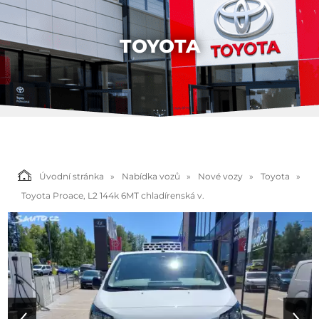
TOYOTA
Úvodní stránka
Nabídka vozů
Nové vozy
Toyota
Toyota Proace, L2 144k 6MT chladírenská v.