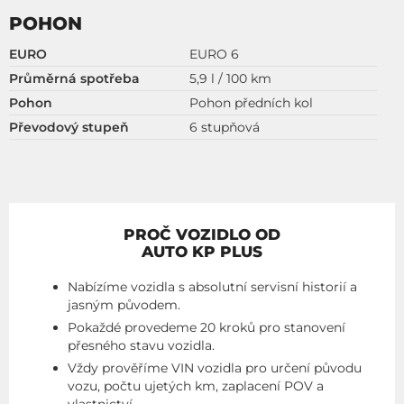
POHON
EURO
EURO 6
Průměrná spotřeba
5,9 l / 100 km
Pohon
Pohon předních kol
Převodový stupeň
6 stupňová
PROČ VOZIDLO OD
AUTO KP PLUS
Nabízíme vozidla s absolutní servisní historií a
jasným původem.
Pokaždé provedeme 20 kroků pro stanovení
přesného stavu vozidla.
Vždy prověříme VIN vozidla pro určení původu
vozu, počtu ujetých km, zaplacení POV a
vlastnictví.