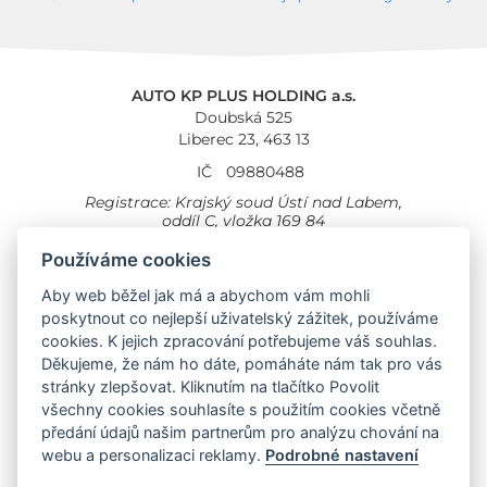
AUTO KP PLUS HOLDING a.s.
Doubská 525
Liberec 23, 463 13
IČ
09880488
Registrace: Krajský soud Ústí nad Labem,
oddíl C, vložka 169 84
Cookies
Všeobecné obchodní podmínky
Používáme cookies
Aby web běžel jak má a abychom vám mohli
Provozovna Toyota
Londýnská 558
poskytnout co nejlepší uživatelský zážitek, používáme
Liberec, 460 01
cookies. K jejich zpracování potřebujeme váš souhlas.
Provozovna Toyota Professional
Děkujeme, že nám ho dáte, pomáháte nám tak pro vás
Doubská 660,
stránky zlepšovat. Kliknutím na tlačítko Povolit
Liberec 463 12
všechny cookies souhlasíte s použitím cookies včetně
předání údajů našim partnerům pro analýzu chování na
Auto KP Plus:
webu a personalizaci reklamy.
Podrobné nastavení