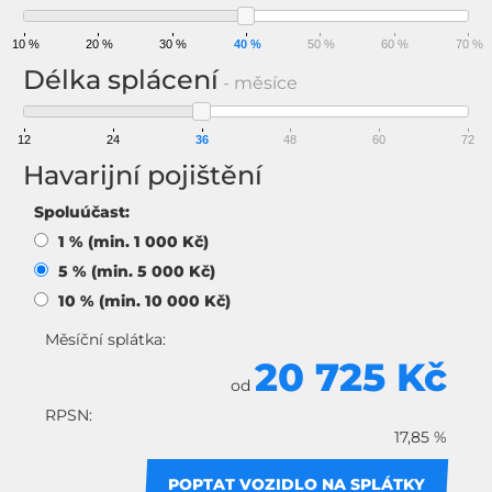
10 %
20 %
30 %
40 %
50 %
60 %
70 %
Délka splácení
- měsíce
12
24
36
48
60
72
Havarijní pojištění
Spoluúčast:
1 % (min. 1 000 Kč)
5 % (min. 5 000 Kč)
10 % (min. 10 000 Kč)
Měsíční splátka:
20 725 Kč
od
RPSN:
17,85 %
POPTAT VOZIDLO NA SPLÁTKY