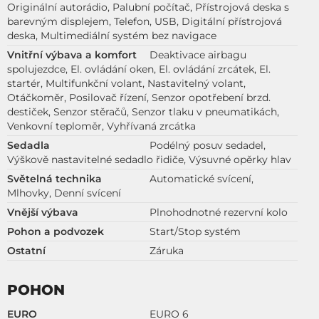
Originální autorádio, Palubní počítač, Přístrojová deska s
barevným displejem, Telefon, USB, Digitální přístrojová
deska, Multimediální systém bez navigace
Vnitřní výbava a komfort
Deaktivace airbagu
spolujezdce, El. ovládání oken, El. ovládání zrcátek, El.
startér, Multifunkční volant, Nastavitelný volant,
Otáčkoměr, Posilovač řízení, Senzor opotřebení brzd.
destiček, Senzor stěračů, Senzor tlaku v pneumatikách,
Venkovní teploměr, Vyhřívaná zrcátka
Sedadla
Podélný posuv sedadel,
Výškově nastavitelné sedadlo řidiče, Výsuvné opěrky hlav
Světelná technika
Automatické svícení,
Mlhovky, Denní svícení
Vnější výbava
Plnohodnotné rezervní kolo
Pohon a podvozek
Start/Stop systém
Ostatní
Záruka
POHON
EURO
EURO 6