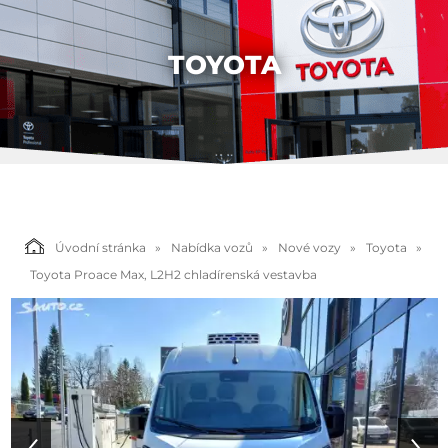
TOYOTA
Úvodní stránka
Nabídka vozů
Nové vozy
Toyota
Toyota Proace Max, L2H2 chladírenská vestavba