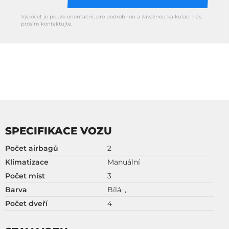
Výpočet je pouze orientační, pro podrobnou a závaznou kalkulaci nás
prosím kontaktujte.
SPECIFIKACE VOZU
Počet airbagů
2
Klimatizace
Manuální
Počet míst
3
Barva
Bílá, ,
Počet dveří
4