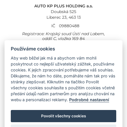
AUTO KP PLUS HOLDING a.s.
Doubská 525
Liberec 23, 463 13
IČ
09880488
Registrace: Krajský soud Ústí nad Labem,
oddíl C, vložka 169 84
Cookies
Všeobecné obchodní podmínky
Používáme cookies
Aby web běžel jak má a abychom vám mohli
Provozovna Toyota
Londýnská 558
poskytnout co nejlepší uživatelský zážitek, používáme
Liberec, 460 01
cookies. K jejich zpracování potřebujeme váš souhlas.
Provozovna Toyota Professional
Děkujeme, že nám ho dáte, pomáháte nám tak pro vás
Doubská 660,
stránky zlepšovat. Kliknutím na tlačítko Povolit
Liberec 463 12
všechny cookies souhlasíte s použitím cookies včetně
předání údajů našim partnerům pro analýzu chování na
Auto KP Plus:
webu a personalizaci reklamy.
Podrobné nastavení
Nissan
Suzuki
Citroen
Fiat
Povolit všechny cookies
Toyota
Opel
Jeep
Hyundai