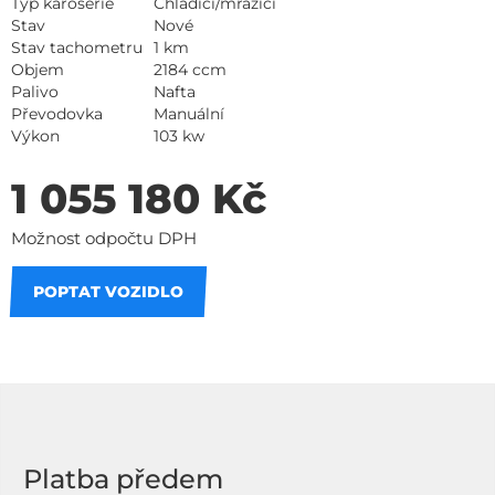
Typ karosérie
Chladicí/mrazící
Stav
Nové
Stav tachometru
1 km
Objem
2184 ccm
Palivo
Nafta
Převodovka
Manuální
Výkon
103 kw
1 055 180 Kč
Možnost odpočtu DPH
POPTAT VOZIDLO
Na splátky
Platba předem