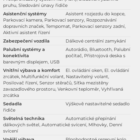
pruhu, Sledování únavy řidiče
Asistenční systémy
Asistent rozjezdu do kopce,
Parkovací kamera, Parkovací senzory, Rozpoznávání
dopravních značek, Tempomat, Parkovací senzory zadní,
Aktivní asistent řízení
Zabezpečení vozdila
Dálkové centrální zamykání
Palubní systémy a
Autorádio, Bluetooth, Palubní
konektivita
počítač, Přístrojová deska s
barevným displejem, USB
Vnitřní výbava a komfort
El. ovládání oken, El. ovládání
zrcátek, Multifunkční volant, Nastavitelný volant,
Posilovač řízení, Senzor stěračů, Síťka mezistěny
zavazadlového prostoru, Venkovní teploměr, Vyhřívaná
zrcátka
Sedadla
Výškově nastavitelné sedadlo
řidiče
Světelná technika
Automatické přepínání
dálkových světel, Automatické svícení, Mlhovky, Denní
svícení
Vnější výbava
Plnohodnotné rezervní kolo