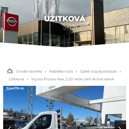
UŽITKOVÁ
Úvodní stránka
Nabídka vozů
Ojeté vozy/autobazar
Užitková
Toyota Proace Max, 2.2D 140k L4H1 Active Valník