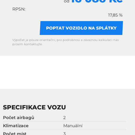
od
RPSN:
17,85 %
POPTAT VOZIDLO NA SPLÁTKY
Výpočet je pouze orientační, pro podrobnou a závaznou kalkulaci nás
prosím kontaktujte.
SPECIFIKACE VOZU
Počet airbagů
2
Klimatizace
Manuální
Počet míst
3