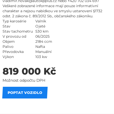
vladimir.novak@autokpplus.cz nebo +420 702 034 697
Veškeré zobrazené informace mají pouze informativní
charakter a nejsou nabídkou ve smyslu ustanovení §1732
odst. 2 zákona č. 89/2012 Sb., občanského zákoníku.
Typ karosérie
Valník
Stav
Ojeté
Stav tachometru
530 km
V provozu od
06/2025
Objem
2184 ccm
Palivo
Nafta
Převodovka
Manuální
Výkon
103 kw
819 000 Kč
Možnost odpočtu DPH
POPTAT VOZIDLO