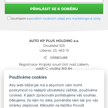
Souhlasím s
použitím osobních údajů pro marketingové účely
AUTO KP PLUS HOLDING a.s.
Doubská 525
Liberec 23, 463 13
IČ
09880488
Registrace: Krajský soud Ústí nad Labem,
oddíl C, vložka 169 84
Cookies
Všeobecné obchodní podmínky
Používáme cookies
Aby web běžel jak má a abychom vám mohli
Provozovna Toyota
Londýnská 558
poskytnout co nejlepší uživatelský zážitek, používáme
Liberec, 460 01
cookies. K jejich zpracování potřebujeme váš souhlas.
Provozovna Toyota Professional
Děkujeme, že nám ho dáte, pomáháte nám tak pro vás
Doubská 660,
stránky zlepšovat. Kliknutím na tlačítko Povolit