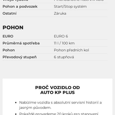
Pohon a podvozek
Start/Stop systém
Ostatní
Záruka
POHON
EURO
EURO 6
Průměrná spotřeba
11 l / 100 km
Pohon
Pohon předních kol
Převodový stupeň
6 stupňová
PROČ VOZIDLO OD
AUTO KP PLUS
Nabízíme vozidla s absolutní servisní historií a
jasným původem.
Pokaždé provedeme 20 kroků pro stanovení