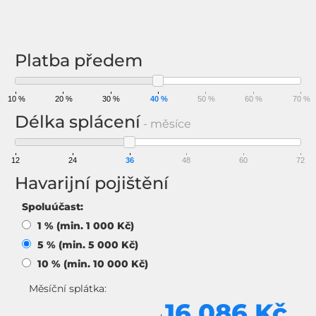
Na splátky
Platba předem
10 %
20 %
30 %
40 %
50 %
60 %
70 %
Délka splácení
- měsíce
12
24
36
48
60
72
Havarijní pojištění
Spoluúčast:
1 % (min. 1 000 Kč)
5 % (min. 5 000 Kč)
10 % (min. 10 000 Kč)
Měsíční splátka:
16 086 Kč