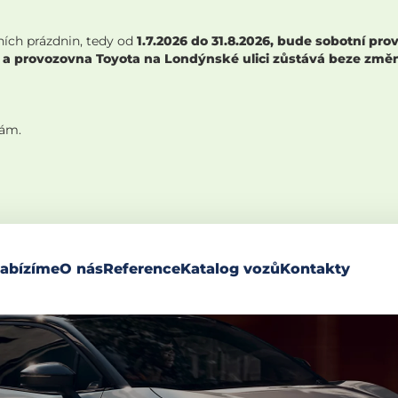
ních prázdnin, tedy od
1.7.2026 do 31.8.2026, bude sobotní p
 a provozovna Toyota na Londýnské ulici zůstává beze změny,
nám.
abízíme
O nás
Reference
Katalog vozů
Kontakty