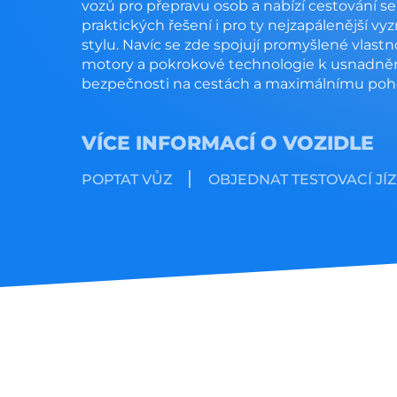
vozů pro přepravu osob a nabízí cestování s
praktických řešení i pro ty nejzapálenější vy
stylu. Navíc se zde spojují promyšlené vlastn
motory a pokrokové technologie k usnadnění
bezpečnosti na cestách a maximálnímu poho
VÍCE INFORMACÍ O VOZIDLE
POPTAT VŮZ
OBJEDNAT TESTOVACÍ JÍ