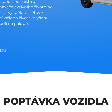
e spoustou místa a
znavače aktivního životního
osti, vyspělé vznětové
 vašeho života, zvýšení
dlí na palubě.
ZDU
POPTÁVKA VOZIDLA