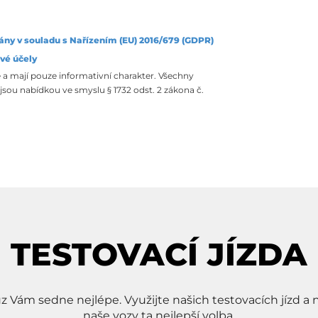
ány v souladu s Nařízením (EU) 2016/679 (GDPR)
vé účely
 a mají pouze informativní charakter. Všechny
sou nabídkou ve smyslu § 1732 odst. 2 zákona č.
TESTOVACÍ JÍZDA
ůz Vám sedne nejlépe. Využijte našich testovacích jízd a n
naše vozy ta nejlepší volba.