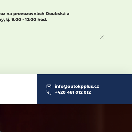
rovoz na provozovnách Doubská a
 tj. 9.00 - 12:00 hod.
info@autokpplus.cz
+420 481 012 012