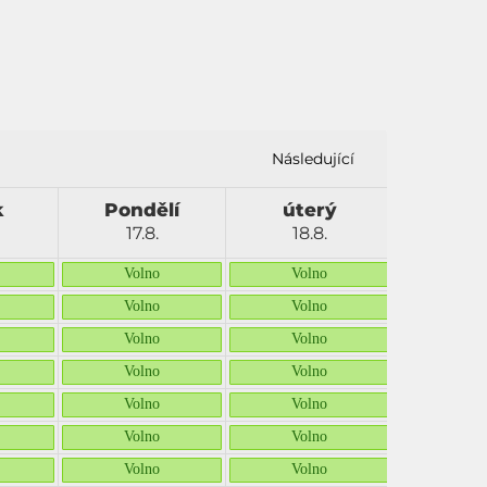
Následující
k
Pondělí
úterý
Stř
17.8.
18.8.
19.
Volno
Volno
Vol
Volno
Volno
Vol
Volno
Volno
Vol
Volno
Volno
Vol
Volno
Volno
Vol
Volno
Volno
Vol
Volno
Volno
Vol