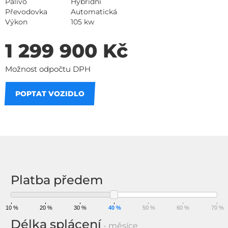
Palivo
Hybridní
Převodovka
Automatická
Výkon
105 kw
1 299 900 Kč
Možnost odpočtu DPH
POPTAT VOZIDLO
Na splátky
Platba předem
10 %
20 %
30 %
40 %
50 %
60 %
70 %
Délka splácení
- měsíce