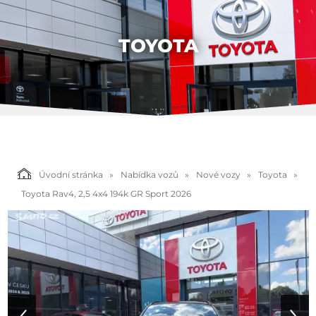
TOYOTA
Úvodní stránka
Nabídka vozů
Nové vozy
Toyota
Toyota Rav4, 2,5 4x4 194k GR Sport 2026