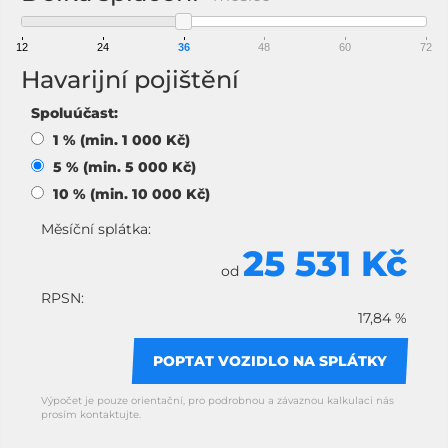
12
24
36
48
60
72
Havarijní pojištění
Spoluúčast:
1 % (min. 1 000 Kč)
5 % (min. 5 000 Kč)
10 % (min. 10 000 Kč)
Měsíční splátka:
25 531 Kč
od
RPSN:
17,84 %
POPTAT VOZIDLO NA SPLÁTKY
Výpočet je pouze orientační, pro podrobnou a závaznou kalkulaci nás
prosím kontaktujte.