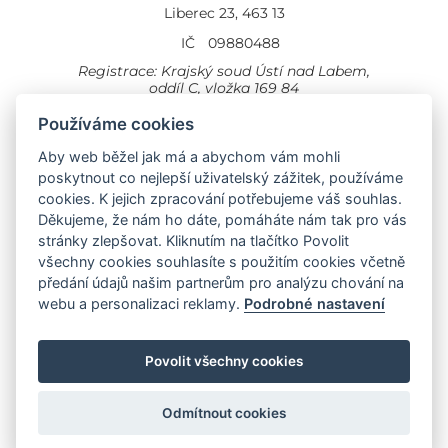
Liberec 23, 463 13
IČ
09880488
Registrace: Krajský soud Ústí nad Labem,
oddíl C, vložka 169 84
Cookies
Všeobecné obchodní podmínky
Používáme cookies
Aby web běžel jak má a abychom vám mohli
Provozovna Toyota
Londýnská 558
poskytnout co nejlepší uživatelský zážitek, používáme
Liberec, 460 01
cookies. K jejich zpracování potřebujeme váš souhlas.
Provozovna Toyota Professional
Děkujeme, že nám ho dáte, pomáháte nám tak pro vás
Doubská 660,
stránky zlepšovat. Kliknutím na tlačítko Povolit
Liberec 463 12
všechny cookies souhlasíte s použitím cookies včetně
předání údajů našim partnerům pro analýzu chování na
Auto KP Plus:
webu a personalizaci reklamy.
Podrobné nastavení
Nissan
Suzuki
Citroen
Fiat
Povolit všechny cookies
Toyota
Opel
Jeep
Hyundai
Odmítnout cookies
Vytvořila společnost