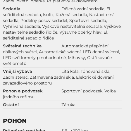
Zadní loketní opěrka, Příplatkový audiosystém
Sedadla
Dělená zadní sedadla, El.
seřiditelná sedadla, Isofix, Kožená sedadla, Nastavitelná
sedadla, Podélný posuv sedadel, Sportovní sedadla,
Vyhřívaná sedadla, Výškově nastavitelná sedadla, Výškově
nastavitelné sedadlo řidiče, Výsuvné opěrky hlav, El.
seřiditelné sedadlo řidiče
Světelná technika
Automatické přepínání
dálkových světel, Automatické svícení, LED denní svícení,
LED světlomety plnohodnotné, Mlhovky, Ostřikovače
světlometů
Vnější výbava
Litá kola, Tónovaná skla,
Zadní stěrač, Zatmavená zadní skla, Elektrické dovírání
zavazadlového prostoru
Pohon a podvozek
Sportovní podvozek, Volba
jízdního režimu
Ostatní
Záruka
POHON
Průměrná spotřeba
5,6 l / 100 km