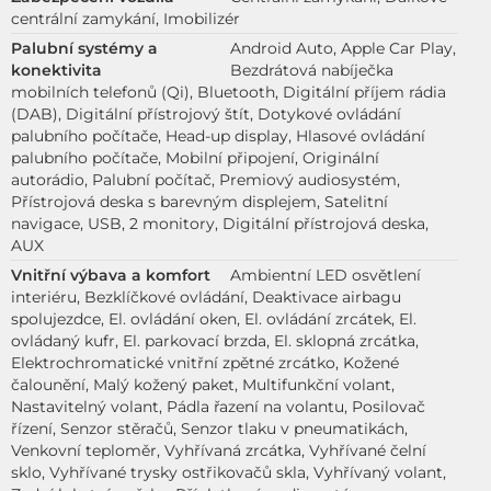
centrální zamykání, Imobilizér
Palubní systémy a
Android Auto, Apple Car Play,
konektivita
Bezdrátová nabíječka
mobilních telefonů (Qi), Bluetooth, Digitální příjem rádia
(DAB), Digitální přístrojový štít, Dotykové ovládání
palubního počítače, Head-up display, Hlasové ovládání
palubního počítače, Mobilní připojení, Originální
autorádio, Palubní počítač, Premiový audiosystém,
Přístrojová deska s barevným displejem, Satelitní
navigace, USB, 2 monitory, Digitální přístrojová deska,
AUX
Vnitřní výbava a komfort
Ambientní LED osvětlení
interiéru, Bezklíčkové ovládání, Deaktivace airbagu
spolujezdce, El. ovládání oken, El. ovládání zrcátek, El.
ovládaný kufr, El. parkovací brzda, El. sklopná zrcátka,
Elektrochromatické vnitřní zpětné zrcátko, Kožené
čalounění, Malý kožený paket, Multifunkční volant,
Nastavitelný volant, Pádla řazení na volantu, Posilovač
řízení, Senzor stěračů, Senzor tlaku v pneumatikách,
Venkovní teploměr, Vyhřívaná zrcátka, Vyhřívané čelní
sklo, Vyhřívané trysky ostřikovačů skla, Vyhřívaný volant,