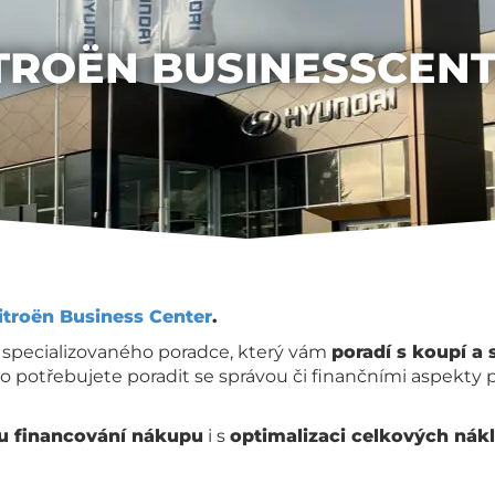
TROËN BUSINESSCEN
itroën Business Center
.
 specializovaného poradce, který vám
poradí s koupí a
bo potřebujete poradit se správou či finančními aspekty po
u financování nákupu
i s
optimalizaci celkových nák