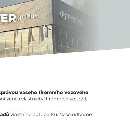
TER
 správou vašeho firemního vozového
řízení a vlastnictví firemních vozidel,
ladů
vlastního autoparku. Naše odborné