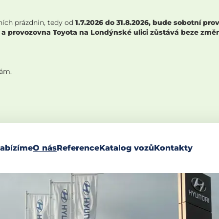
ních prázdnin, tedy od
1.7.2026 do 31.8.2026, bude sobotní p
 a provozovna Toyota na Londýnské ulici zůstává beze změny,
nám.
abízíme
O nás
Reference
Katalog vozů
Kontakty