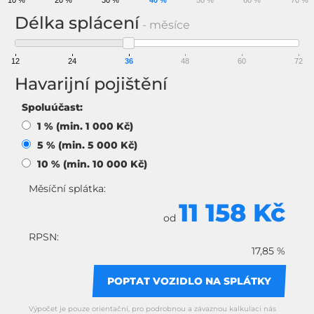
10 %
20 %
30 %
40 %
50 %
60 %
70 %
Délka splácení
- měsíce
12
24
36
48
60
72
Havarijní pojištění
Spoluúčast:
1 % (min. 1 000 Kč)
5 % (min. 5 000 Kč)
10 % (min. 10 000 Kč)
Měsíční splátka:
11 158 Kč
od
RPSN:
17,85 %
POPTAT VOZIDLO NA SPLÁTKY
Výpočet je pouze orientační, pro podrobnou a závaznou kalkulaci nás