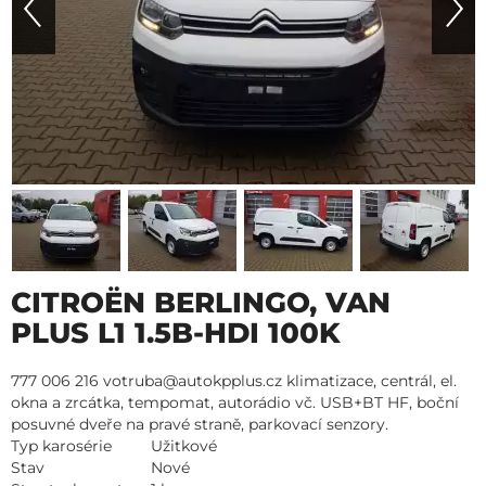
CITROËN BERLINGO, VAN
PLUS L1 1.5B-HDI 100K
777 006 216 votruba@autokpplus.cz klimatizace, centrál, el.
okna a zrcátka, tempomat, autorádio vč. USB+BT HF, boční
posuvné dveře na pravé straně, parkovací senzory.
Typ karosérie
Užitkové
Stav
Nové