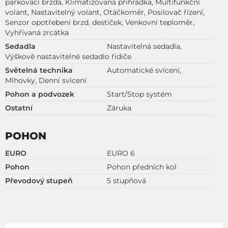
parkovací brzda, Klimatizovaná přihrádka, Multifunkční
volant, Nastavitelný volant, Otáčkoměr, Posilovač řízení,
Senzor opotřebení brzd. destiček, Venkovní teploměr,
Vyhřívaná zrcátka
Sedadla
Nastavitelná sedadla,
Výškově nastavitelné sedadlo řidiče
Světelná technika
Automatické svícení,
Mlhovky, Denní svícení
Pohon a podvozek
Start/Stop systém
Ostatní
Záruka
POHON
EURO
EURO 6
Pohon
Pohon předních kol
Převodový stupeň
5 stupňová