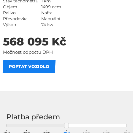
Stav tachometru
1 km
Objem
1499 ccm
Palivo
Nafta
Převodovka
Manuální
Výkon
74 kw
568 095 Kč
Možnost odpočtu DPH
POPTAT VOZIDLO
Na splátky
Platba předem