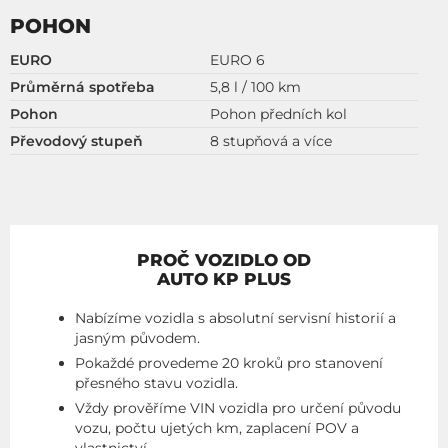
POHON
EURO
EURO 6
Průměrná spotřeba
5,8 l / 100 km
Pohon
Pohon předních kol
Převodový stupeň
8 stupňová a více
PROČ VOZIDLO OD
AUTO KP PLUS
Nabízíme vozidla s absolutní servisní historií a
jasným původem.
Pokaždé provedeme 20 kroků pro stanovení
přesného stavu vozidla.
Vždy prověříme VIN vozidla pro určení původu
vozu, počtu ujetých km, zaplacení POV a
vlastnictví.