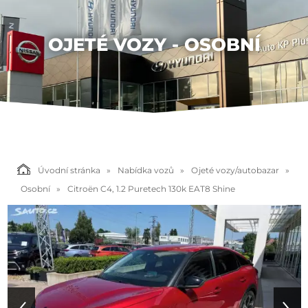
OJETÉ VOZY - OSOBNÍ
Úvodní stránka
Nabídka vozů
Ojeté vozy/autobazar
Osobní
Citroën C4, 1.2 Puretech 130k EAT8 Shine