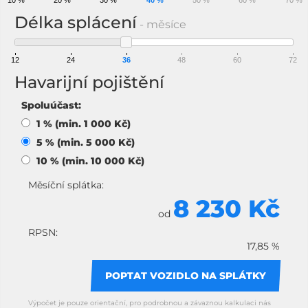
10 %
20 %
30 %
40 %
50 %
60 %
70 %
Délka splácení
- měsíce
12
24
36
48
60
72
Havarijní pojištění
Spoluúčast:
1 % (min. 1 000 Kč)
5 % (min. 5 000 Kč)
10 % (min. 10 000 Kč)
Měsíční splátka:
8 230 Kč
od
RPSN:
17,85 %
POPTAT VOZIDLO NA SPLÁTKY
Výpočet je pouze orientační, pro podrobnou a závaznou kalkulaci nás