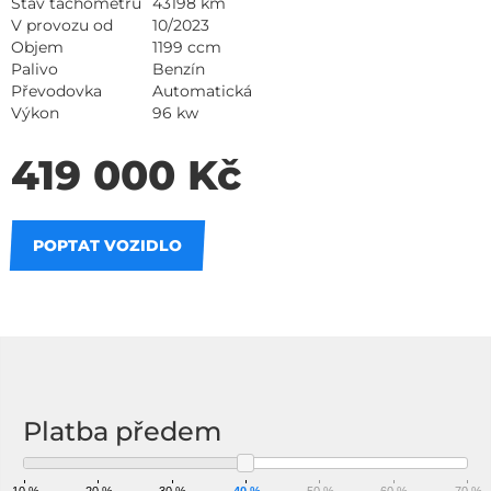
Stav tachometru
43198 km
V provozu od
10/2023
Objem
1199 ccm
Palivo
Benzín
Převodovka
Automatická
Výkon
96 kw
419 000 Kč
POPTAT VOZIDLO
Na splátky
Platba předem