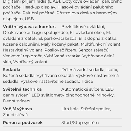
Digitální příjem rádia (DAB), Dotykové ovládání palubního
počítače, Head-up display, Hlasové ovládání palubního
počítače, Palubní počítač, Přístrojová deska s barevným
displejem, USB
Vnitřní výbava a komfort
Bezklíčkové ovládání,
Deaktivace airbagu spolujezdce, El. ovládání oken, El.
ovládání zrcátek, El. parkovací brzda, El. sklopná zrcátka,
Kožené čalounění, Malý kožený paket, Multifunkční volant,
Nastavitelný volant, Posilovač řízení, Senzor stěračů,
Venkovní teploměr, Vyhřívaná zrcátka, Vyhřívané čelní
sklo, Vyhřívaný volant
Sedadla
Dělená zadní sedadla, Isofix,
Kožená sedadla, Vyhřívaná sedadla, Výškově nastavitelná
sedadla, Výškově nastavitelné sedadlo řidiče
Světelná technika
Automatické svícení, LED
denní svícení, LED světlomety plnohodnotné, Mlhovky,
Denní svícení
Vnější výbava
Litá kola, Střešní spoiler,
Zadní stěrač
Pohon a podvozek
Start/Stop systém