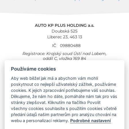
AUTO KP PLUS HOLDING a.s.
Doubská 525
Liberec 23, 463 13
IČ
09880488
Registrace: Krajský soud Ústí nad Labem,
oddíl C, vložka 169 84
Cookies
Všeobecné obchodní podmínky
Používáme cookies
Aby web běžel jak má a abychom vám mohli
Provozovna Toyota
Londýnská 558
poskytnout co nejlepší uživatelský zážitek, používáme
Liberec, 460 01
cookies. K jejich zpracování potřebujeme váš souhlas.
Provozovna Toyota Professional
Děkujeme, že nám ho dáte, pomáháte nám tak pro vás
Doubská 660,
stránky zlepšovat. Kliknutím na tlačítko Povolit
Liberec 463 12
všechny cookies souhlasíte s použitím cookies včetně
předání údajů našim partnerům pro analýzu chování na
Auto KP Plus:
webu a personalizaci reklamy.
Podrobné nastavení