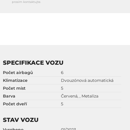
prosím kontaktujte.
SPECIFIKACE VOZU
Počet airbagů
6
Klimatizace
Dvouzónová automatická
Počet míst
5
Barva
Červená, , Metalíza
Počet dveří
5
STAV VOZU
Vyrobeno
01/2023