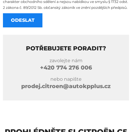
charakter obchodního sdělení a nejsou nabídkou ve smyslu § 1732 odst.
2 zákona č. 89/2012 Sb. občanský zákoník ve znění pozdějších předpisů.
POTŘEBUJETE PORADIT?
zavolejte nám
+420
774 276 006
nebo napište
prodej.citroen@autokpplus.cz
PROHLÉDNĚTE SI CITROËN C5