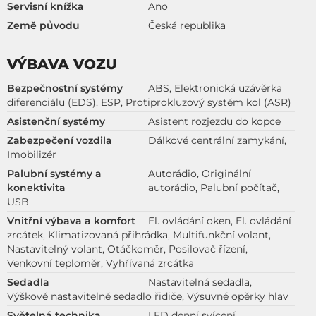
Servisní knížka
Ano
Země původu
Česká republika
VÝBAVA VOZU
Bezpečnostní systémy
ABS, Elektronická uzávěrka
diferenciálu (EDS), ESP, Protiprokluzový systém kol (ASR)
Asistenční systémy
Asistent rozjezdu do kopce
Zabezpečení vozdila
Dálkové centrální zamykání,
Imobilizér
Palubní systémy a
Autorádio, Originální
konektivita
autorádio, Palubní počítač,
USB
Vnitřní výbava a komfort
El. ovládání oken, El. ovládání
zrcátek, Klimatizovaná přihrádka, Multifunkční volant,
Nastavitelný volant, Otáčkoměr, Posilovač řízení,
Venkovní teploměr, Vyhřívaná zrcátka
Sedadla
Nastavitelná sedadla,
Výškově nastavitelné sedadlo řidiče, Výsuvné opěrky hlav
Světelná technika
LED denní svícení