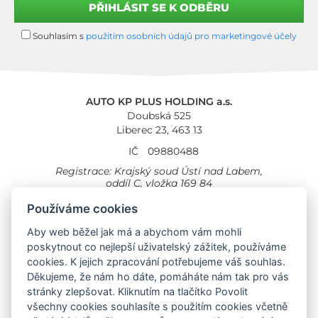
Souhlasím s
použitím osobních údajů pro marketingové účely
AUTO KP PLUS HOLDING a.s.
Doubská 525
Liberec 23, 463 13
IČ
09880488
Registrace: Krajský soud Ústí nad Labem,
oddíl C, vložka 169 84
Cookies
Všeobecné obchodní podmínky
Používáme cookies
Provozovna Toyota
Aby web běžel jak má a abychom vám mohli
Londýnská 558
poskytnout co nejlepší uživatelský zážitek, používáme
Liberec, 460 01
cookies. K jejich zpracování potřebujeme váš souhlas.
Provozovna Toyota Professional
Děkujeme, že nám ho dáte, pomáháte nám tak pro vás
Doubská 660,
stránky zlepšovat. Kliknutím na tlačítko Povolit
Liberec 463 12
všechny cookies souhlasíte s použitím cookies včetně