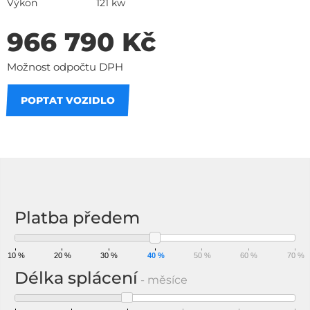
Výkon
121 kw
966 790 Kč
Možnost odpočtu DPH
POPTAT VOZIDLO
Na splátky
Platba předem
10 %
20 %
30 %
40 %
50 %
60 %
70 %
Délka splácení
- měsíce