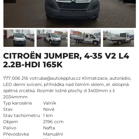
CITROËN JUMPER, 4-35 V2 L4
2.2B-HDI 165K
777 006 216 votruba@autokpplus.cz Klimatizace, autorádio,
LED denní svícení, přihrádka nad čelním sklem, el. sklopná
zpětná zrcátka. Rozměr ložné plochy d 3400mm x š
2034mmm
Typ karosérie
Valník
Stav
Nové
Stav tachometru
1 km
Objem
2196 ccm
Palivo
Nafta
Převodovka
Manuální