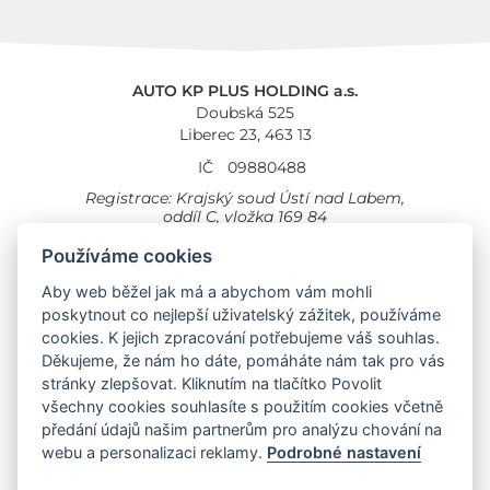
AUTO KP PLUS HOLDING a.s.
Doubská 525
Liberec 23, 463 13
IČ
09880488
Registrace: Krajský soud Ústí nad Labem,
oddíl C, vložka 169 84
Cookies
Všeobecné obchodní podmínky
Používáme cookies
Provozovna Toyota
Aby web běžel jak má a abychom vám mohli
Londýnská 558
poskytnout co nejlepší uživatelský zážitek, používáme
Liberec, 460 01
cookies. K jejich zpracování potřebujeme váš souhlas.
Provozovna Toyota Professional
Děkujeme, že nám ho dáte, pomáháte nám tak pro vás
Doubská 660,
stránky zlepšovat. Kliknutím na tlačítko Povolit
Liberec 463 12
všechny cookies souhlasíte s použitím cookies včetně
předání údajů našim partnerům pro analýzu chování na
Auto KP Plus:
webu a personalizaci reklamy.
Podrobné nastavení