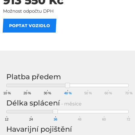
913 550 Kč
Možnost odpočtu DPH
POPTAT VOZIDLO
Na splátky
Platba předem
10 %
20 %
30 %
40 %
50 %
60 %
70 %
Délka splácení
- měsíce
12
24
36
48
60
72
Havarijní pojištění