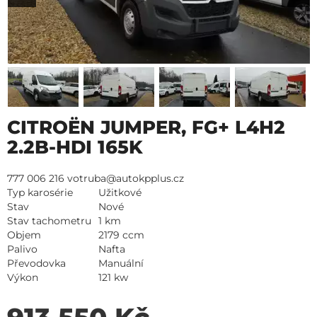
CITROËN JUMPER, FG+ L4H2
2.2B-HDI 165K
777 006 216 votruba@autokpplus.cz
Typ karosérie
Užitkové
Stav
Nové
Stav tachometru
1 km
Objem
2179 ccm
Palivo
Nafta
Převodovka
Manuální
Výkon
121 kw