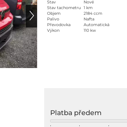
Stav
Nové
Stav tachometru
1 km
Objem
2184 ccm
Palivo
Nafta
Převodovka
Automatická
Výkon
110 kw
Na
Platba předem