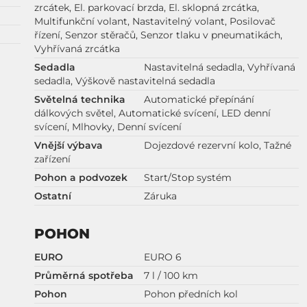
zrcátek, El. parkovací brzda, El. sklopná zrcátka,
Multifunkční volant, Nastavitelný volant, Posilovač
řízení, Senzor stěračů, Senzor tlaku v pneumatikách,
Vyhřívaná zrcátka
Sedadla
Nastavitelná sedadla, Vyhřívaná
sedadla, Výškově nastavitelná sedadla
Světelná technika
Automatické přepínání
dálkových světel, Automatické svícení, LED denní
svícení, Mlhovky, Denní svícení
Vnější výbava
Dojezdové rezervní kolo, Tažné
zařízení
Pohon a podvozek
Start/Stop systém
Ostatní
Záruka
POHON
EURO
EURO 6
Průměrná spotřeba
7 l / 100 km
Pohon
Pohon předních kol