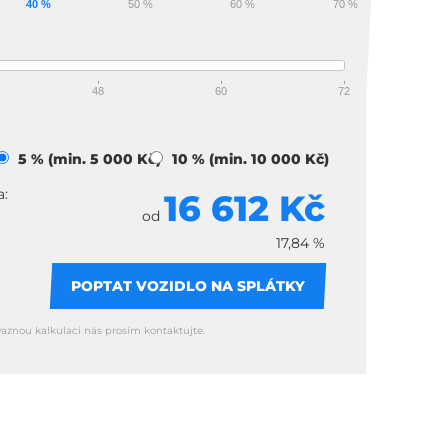
40 %
50 %
60 %
70 %
48
60
72
)
5 % (min. 5 000 Kč)
10 % (min. 10 000 Kč)
a:
16 612 Kč
od
17,84 %
POPTAT VOZIDLO NA SPLÁTKY
vaznou kalkulaci nás prosím kontaktujte.