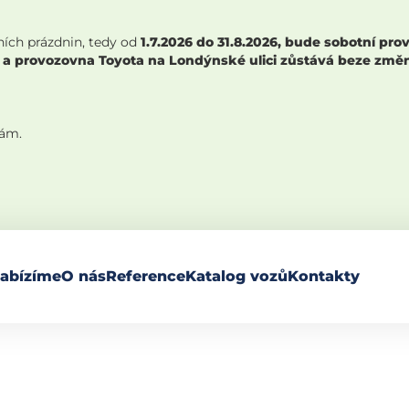
ních prázdnin, tedy od
1.7.2026 do 31.8.2026, bude sobotní p
 a provozovna Toyota na Londýnské ulici zůstává beze změny,
nám.
abízíme
O nás
Reference
Katalog vozů
Kontakty