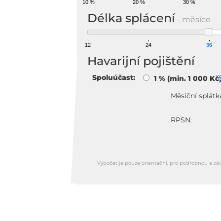
10 %
20 %
30 %
Délka splácení
- měsíce
12
24
36
Havarijní pojištění
Spoluúčast:
1 % (min. 1 000 Kč
Měsíční splátk
RPSN:
Výpočet je pouze orientační, pro podrobnou a zá