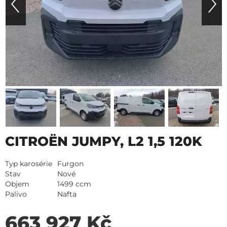
CITROËN JUMPY, L2 1,5 120K
Typ karosérie
Furgon
Stav
Nové
Objem
1499 ccm
Palivo
Nafta
663 927 Kč