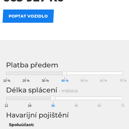
POPTAT VOZIDLO
Na splátky
Platba předem
10 %
20 %
30 %
40 %
50 %
60 %
70 %
Délka splácení
- měsíce
12
24
36
48
60
72
Havarijní pojištění
Spoluúčast: