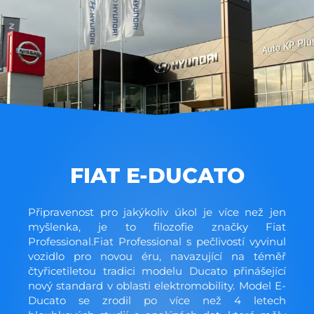
FIAT E-DUCATO
Připravenost pro jakýkoliv úkol je více než jen
myšlenka, je to filozofie značky Fiat
Professional.Fiat Professional s pečlivostí vyvinul
vozidlo pro novou éru, navazující na téměř
čtyřicetiletou tradici modelu Ducato přinášející
nový standard v oblasti elektromobility. Model E-
Ducato se zrodil po více než 4 letech