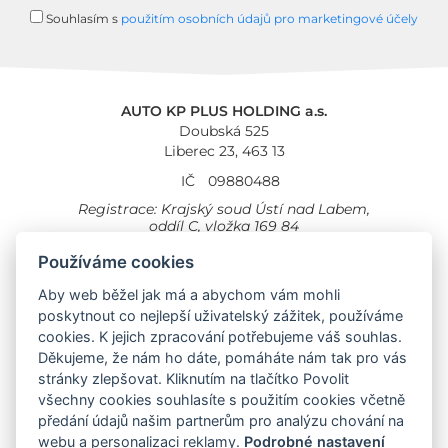
Souhlasím s
použitím osobních údajů pro marketingové účely
AUTO KP PLUS HOLDING a.s.
Doubská 525
Liberec 23, 463 13
IČ
09880488
Registrace: Krajský soud Ústí nad Labem,
oddíl C, vložka 169 84
Cookies
Všeobecné obchodní podmínky
Používáme cookies
Aby web běžel jak má a abychom vám mohli
Provozovna Toyota
Londýnská 558
poskytnout co nejlepší uživatelský zážitek, používáme
Liberec, 460 01
cookies. K jejich zpracování potřebujeme váš souhlas.
Provozovna Toyota Professional
Děkujeme, že nám ho dáte, pomáháte nám tak pro vás
Doubská 660,
stránky zlepšovat. Kliknutím na tlačítko Povolit
Liberec 463 12
všechny cookies souhlasíte s použitím cookies včetně
předání údajů našim partnerům pro analýzu chování na
Auto KP Plus:
webu a personalizaci reklamy.
Podrobné nastavení