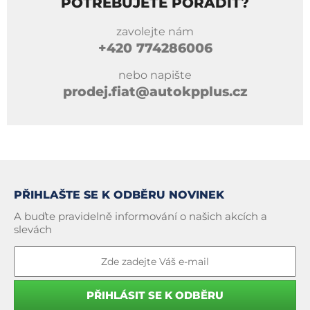
POTŘEBUJETE PORADIT?
zavolejte nám
+420
774286006
nebo napište
prodej.fiat@autokpplus.cz
PŘIHLAŠTE SE K ODBĚRU NOVINEK
A buďte pravidelně informování o našich akcích a
slevách