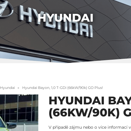
HYUNDAI
Hyundai
Hyundai Bayon, 1,0 T-GDi (66kW/90k) GO Plus!
HYUNDAI BAYO
(66KW/90K) G
V případě zájmu nebo o více informací v