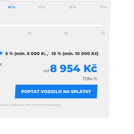
40 %
50 %
60 %
70 %
48
60
72
)
5 % (min. 5 000 Kč)
10 % (min. 10 000 Kč)
a:
8 954 Kč
od
17,84 %
POPTAT VOZIDLO NA SPLÁTKY
vaznou kalkulaci nás prosím kontaktujte.