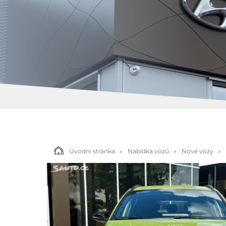
Úvodní stránka
Nabídka vozů
Nové vozy