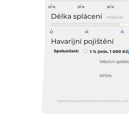
10 %
20 %
30 %
Délka splácení
- měsíce
12
24
36
Havarijní pojištění
Spoluúčast:
1 % (min. 1 000 Kč
Měsíční splátk
RPSN:
Výpočet je pouze orientační, pro podrobnou a zá