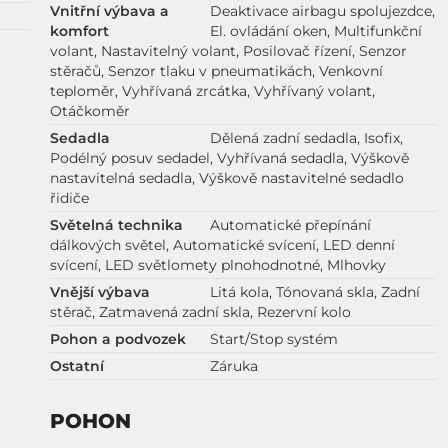
Vnitřní výbava a
Deaktivace airbagu spolujezdce,
komfort
El. ovládání oken, Multifunkční
volant, Nastavitelný volant, Posilovač řízení, Senzor
stěračů, Senzor tlaku v pneumatikách, Venkovní
teploměr, Vyhřívaná zrcátka, Vyhřívaný volant,
Otáčkoměr
Sedadla
Dělená zadní sedadla, Isofix,
Podélný posuv sedadel, Vyhřívaná sedadla, Výškově
nastavitelná sedadla, Výškově nastavitelné sedadlo
řidiče
Světelná technika
Automatické přepínání
dálkových světel, Automatické svícení, LED denní
svícení, LED světlomety plnohodnotné, Mlhovky
Vnější výbava
Litá kola, Tónovaná skla, Zadní
stěrač, Zatmavená zadní skla, Rezervní kolo
Pohon a podvozek
Start/Stop systém
Ostatní
Záruka
POHON