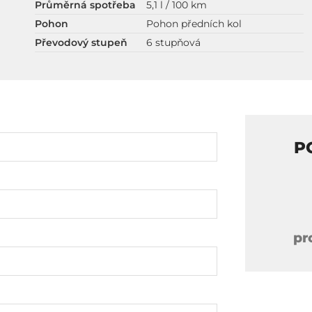
Průměrná spotřeba
5,1 l / 100 km
Pohon
Pohon předních kol
Převodový stupeň
6 stupňová
P
pr