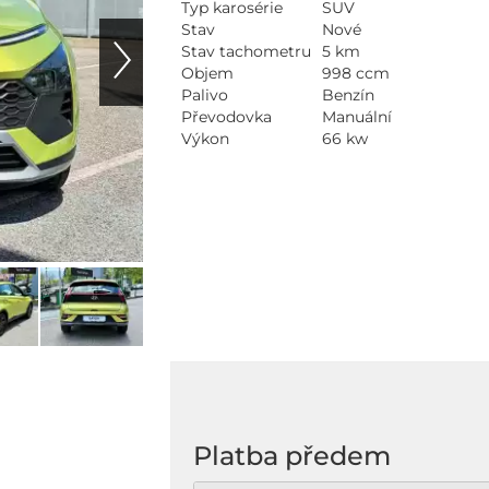
Typ karosérie
SUV
Stav
Nové
Stav tachometru
5 km
Objem
998 ccm
Palivo
Benzín
Převodovka
Manuální
Výkon
66 kw
Na
Platba předem