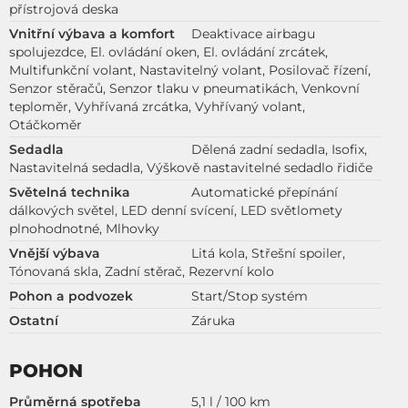
přístrojová deska
Vnitřní výbava a komfort
Deaktivace airbagu
spolujezdce, El. ovládání oken, El. ovládání zrcátek,
Multifunkční volant, Nastavitelný volant, Posilovač řízení,
Senzor stěračů, Senzor tlaku v pneumatikách, Venkovní
teploměr, Vyhřívaná zrcátka, Vyhřívaný volant,
Otáčkoměr
Sedadla
Dělená zadní sedadla, Isofix,
Nastavitelná sedadla, Výškově nastavitelné sedadlo řidiče
Světelná technika
Automatické přepínání
dálkových světel, LED denní svícení, LED světlomety
plnohodnotné, Mlhovky
Vnější výbava
Litá kola, Střešní spoiler,
Tónovaná skla, Zadní stěrač, Rezervní kolo
Pohon a podvozek
Start/Stop systém
Ostatní
Záruka
POHON
Průměrná spotřeba
5,1 l / 100 km