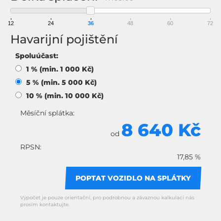
12
24
36
48
60
72
Havarijní pojištění
Spoluúčast:
1 % (min. 1 000 Kč)
5 % (min. 5 000 Kč)
10 % (min. 10 000 Kč)
Měsíční splátka:
8 640 Kč
od
RPSN:
17,85 %
POPTAT VOZIDLO NA SPLÁTKY
Výpočet je pouze orientační, pro podrobnou a závaznou kalkulaci nás
prosím kontaktujte.