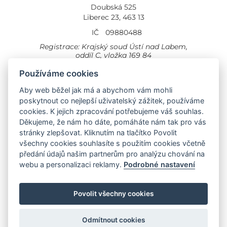
Doubská 525
Liberec 23, 463 13
IČ
09880488
Registrace: Krajský soud Ústí nad Labem,
oddíl C, vložka 169 84
Cookies
Všeobecné obchodní podmínky
Používáme cookies
Aby web běžel jak má a abychom vám mohli
Provozovna Toyota
Londýnská 558
poskytnout co nejlepší uživatelský zážitek, používáme
Liberec, 460 01
cookies. K jejich zpracování potřebujeme váš souhlas.
Provozovna Toyota Professional
Děkujeme, že nám ho dáte, pomáháte nám tak pro vás
Doubská 660,
stránky zlepšovat. Kliknutím na tlačítko Povolit
Liberec 463 12
všechny cookies souhlasíte s použitím cookies včetně
předání údajů našim partnerům pro analýzu chování na
Auto KP Plus:
webu a personalizaci reklamy.
Podrobné nastavení
Nissan
Suzuki
Citroen
Fiat
Povolit všechny cookies
Toyota
Opel
Jeep
Hyundai
Odmítnout cookies