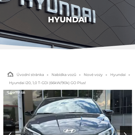
HYUNDAI
Úvodní stránka
Nabídka vozů
Nové vozy
Hyundai
Hyundai i20, 1,0 T-GDi (66kW/90k) GO Plus!