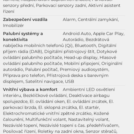
senzory přední, Parkovací senzory zadní, Aktivní asistent
řízení
Zabezpečení vozdila
Alarm, Centrální zamykání,
Imobilizér
Palubní systémy a
Android Auto, Apple Car Play,
konektivita
Autorádio, Bezdrátová
nabíječka mobilních telefonů (Qi), Bluetooth, Digitální
příjem rádia (DAB), Digitální přístrojový štít, Dotykové
ovládání palubního počítače, Head-up display, Hlasové
ovládání palubního počítače, Mobilní připojení, Originální
autorádio, Palubní počítač, Premiový audiosystém,
Příprava pro telefon, Přístrojová deska s barevným
displejem, Satelitní navigace, USB
Vnitřní výbava a komfort
Ambientní LED osvětlení
interiéru, Bezklíčkové ovládání, Deaktivace airbagu
spolujezdce, El. ovládání oken, El. ovládání zrcátek, El.
parkovací brzda, El. sklopná zrcátka, El. startér,
Elektrochromatické vnitřní zpětné zrcátko, Kožené
čalounění, Multifunkční volant, Nastavitelný volant,
Nezávislé topení, Nezávislé topení s čas. předehřívačem,
Posilovač řízení, Roletky na zadní okna, Senzor stěračů,