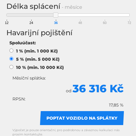
Délka splácení
- měsíce
12
24
36
48
60
72
Havarijní pojištění
Spoluúčast:
1 % (min. 1 000 Kč)
5 % (min. 5 000 Kč)
10 % (min. 10 000 Kč)
Měsíční splátka:
36 316 Kč
od
RPSN:
17,85 %
POPTAT VOZIDLO NA SPLÁTKY
Výpočet je pouze orientační, pro podrobnou a závaznou kalkulaci nás
prosím kontaktujte.