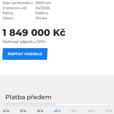
Stav tachometru
5000 km
V provozu od
04/2026
Palivo
Elektro
Výkon
314 kw
1 849 000 Kč
Možnost odpočtu DPH
POPTAT VOZIDLO
Na splátky
Platba předem
10 %
20 %
30 %
40 %
50 %
60 %
70 %