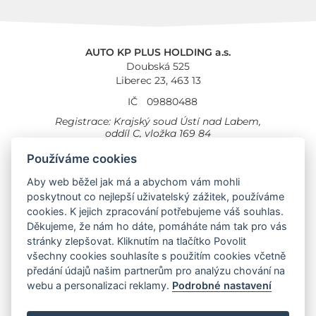
AUTO KP PLUS HOLDING a.s.
Doubská 525
Liberec 23, 463 13
IČ
09880488
Registrace: Krajský soud Ústí nad Labem,
oddíl C, vložka 169 84
Cookies
Všeobecné obchodní podmínky
Používáme cookies
Aby web běžel jak má a abychom vám mohli
Provozovna Toyota
Londýnská 558
poskytnout co nejlepší uživatelský zážitek, používáme
Liberec, 460 01
cookies. K jejich zpracování potřebujeme váš souhlas.
Provozovna Toyota Professional
Děkujeme, že nám ho dáte, pomáháte nám tak pro vás
Doubská 660,
stránky zlepšovat. Kliknutím na tlačítko Povolit
Liberec 463 12
všechny cookies souhlasíte s použitím cookies včetně
předání údajů našim partnerům pro analýzu chování na
Auto KP Plus:
webu a personalizaci reklamy.
Podrobné nastavení
Nissan
Suzuki
Citroen
Fiat