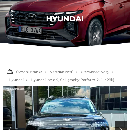
HYUNDAI
Úvodní stránka
Nabídka vozů
Předváděcí vozy
Hyundai
Hyundai Ioniq 9, Calligraphy Perform 4x4 (428k)