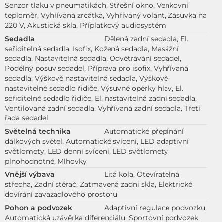
Senzor tlaku v pneumatikách, Střešní okno, Venkovní
teploměr, Vyhřívaná zrcátka, Vyhřívaný volant, Zásuvka na
220 V, Akustická skla, Příplatkový audiosystém
Sedadla
Dělená zadní sedadla, El.
seřiditelná sedadla, Isofix, Kožená sedadla, Masážní
sedadla, Nastavitelná sedadla, Odvětrávání sedadel,
Podélný posuv sedadel, Příprava pro isofix, Vyhřívaná
sedadla, Výškově nastavitelná sedadla, Výškově
nastavitelné sedadlo řidiče, Výsuvné opěrky hlav, El.
seřiditelné sedadlo řidiče, El. nastavitelná zadní sedadla,
Ventilovaná zadní sedadla, Vyhřívaná zadní sedadla, Třetí
řada sedadel
Světelná technika
Automatické přepínání
dálkových světel, Automatické svícení, LED adaptivní
světlomety, LED denní svícení, LED světlomety
plnohodnotné, Mlhovky
Vnější výbava
Litá kola, Otevíratelná
střecha, Zadní stěrač, Zatmavená zadní skla, Elektrické
dovírání zavazadlového prostoru
Pohon a podvozek
Adaptivní regulace podvozku,
Automatická uzávěrka diferenciálu, Sportovní podvozek,