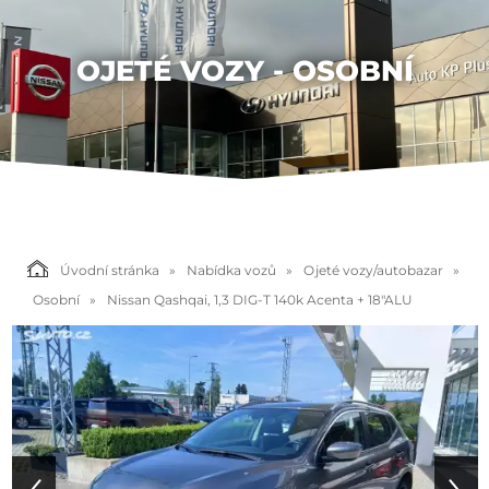
OJETÉ VOZY - OSOBNÍ
Úvodní stránka
Nabídka vozů
Ojeté vozy/autobazar
Osobní
Nissan Qashqai, 1,3 DIG-T 140k Acenta + 18"ALU