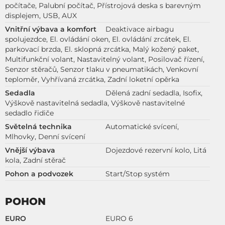
počítače, Palubní počítač, Přístrojová deska s barevným
displejem, USB, AUX
Vnitřní výbava a komfort
Deaktivace airbagu
spolujezdce, El. ovládání oken, El. ovládání zrcátek, El.
parkovací brzda, El. sklopná zrcátka, Malý kožený paket,
Multifunkční volant, Nastavitelný volant, Posilovač řízení,
Senzor stěračů, Senzor tlaku v pneumatikách, Venkovní
teploměr, Vyhřívaná zrcátka, Zadní loketní opěrka
Sedadla
Dělená zadní sedadla, Isofix,
Výškově nastavitelná sedadla, Výškově nastavitelné
sedadlo řidiče
Světelná technika
Automatické svícení,
Mlhovky, Denní svícení
Vnější výbava
Dojezdové rezervní kolo, Litá
kola, Zadní stěrač
Pohon a podvozek
Start/Stop systém
POHON
EURO
EURO 6