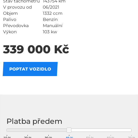
Stav tachometru
143754 km
V provozu od
06/2021
Objem
1332 ccm
Palivo
Benzín
Převodovka
Manuální
Výkon
103 kw
339 000 Kč
POPTAT VOZIDLO
Na splátky
Platba předem