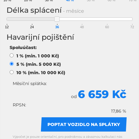
10 %
20 %
30 %
40 %
50 %
60 %
70 %
Délka splácení
- měsíce
12
24
36
48
60
72
Havarijní pojištění
Spoluúčast:
1 % (min. 1 000 Kč)
5 % (min. 5 000 Kč)
10 % (min. 10 000 Kč)
Měsíční splátka:
6 659 Kč
od
RPSN:
17,86 %
POPTAT VOZIDLO NA SPLÁTKY
Výpočet je pouze orientační, pro podrobnou a závaznou kalkulaci nás