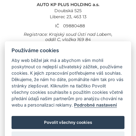
AUTO KP PLUS HOLDING a.s.
Doubská 525
Liberec 23, 463 13
IČ
09880488
Registrace: Krajský soud Ústí nad Labem,
oddíl C, vložka 169 84
Cookies
Všeobecné obchodní podmínky
Používáme cookies
Aby web běžel jak má a abychom vám mohli
Provozovna Toyota
Londýnská 558
poskytnout co nejlepší uživatelský zážitek, používáme
Liberec, 460 01
cookies. K jejich zpracování potřebujeme váš souhlas.
Provozovna Toyota Professional
Děkujeme, že nám ho dáte, pomáháte nám tak pro vás
Doubská 660,
stránky zlepšovat. Kliknutím na tlačítko Povolit
Liberec 463 12
všechny cookies souhlasíte s použitím cookies včetně
předání údajů našim partnerům pro analýzu chování na
Auto KP Plus:
webu a personalizaci reklamy.
Podrobné nastavení
Nissan
Suzuki
Citroen
Fiat
Povolit všechny cookies
Toyota
Opel
Jeep
Hyundai