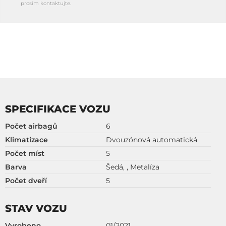
prosím kontaktujte.
SPECIFIKACE VOZU
Počet airbagů
6
Klimatizace
Dvouzónová automatická
Počet míst
5
Barva
Šedá, , Metalíza
Počet dveří
5
STAV VOZU
Vyrobeno
01/2021