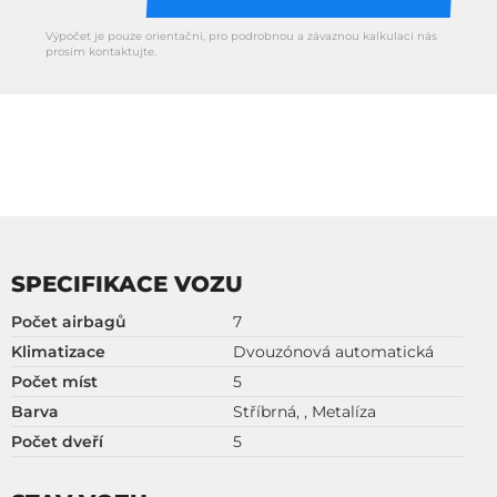
Výpočet je pouze orientační, pro podrobnou a závaznou kalkulaci nás
prosím kontaktujte.
SPECIFIKACE VOZU
Počet airbagů
7
Klimatizace
Dvouzónová automatická
Počet míst
5
Barva
Stříbrná, , Metalíza
Počet dveří
5