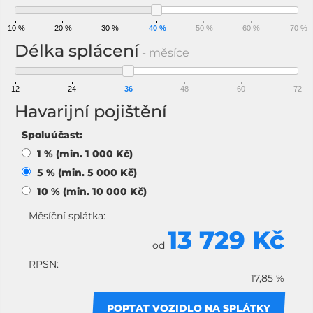
10 %
20 %
30 %
40 %
50 %
60 %
70 %
Délka splácení
- měsíce
12
24
36
48
60
72
Havarijní pojištění
Spoluúčast:
1 % (min. 1 000 Kč)
5 % (min. 5 000 Kč)
10 % (min. 10 000 Kč)
Měsíční splátka:
13 729 Kč
od
RPSN:
17,85 %
POPTAT VOZIDLO NA SPLÁTKY