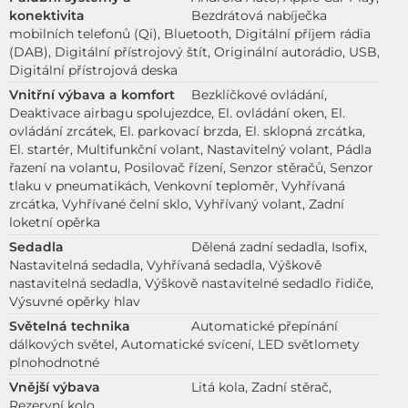
konektivita
Bezdrátová nabíječka
mobilních telefonů (Qi), Bluetooth, Digitální příjem rádia
(DAB), Digitální přístrojový štít, Originální autorádio, USB,
Digitální přístrojová deska
Vnitřní výbava a komfort
Bezklíčkové ovládání,
Deaktivace airbagu spolujezdce, El. ovládání oken, El.
ovládání zrcátek, El. parkovací brzda, El. sklopná zrcátka,
El. startér, Multifunkční volant, Nastavitelný volant, Pádla
řazení na volantu, Posilovač řízení, Senzor stěračů, Senzor
tlaku v pneumatikách, Venkovní teploměr, Vyhřívaná
zrcátka, Vyhřívané čelní sklo, Vyhřívaný volant, Zadní
loketní opěrka
Sedadla
Dělená zadní sedadla, Isofix,
Nastavitelná sedadla, Vyhřívaná sedadla, Výškově
nastavitelná sedadla, Výškově nastavitelné sedadlo řidiče,
Výsuvné opěrky hlav
Světelná technika
Automatické přepínání
dálkových světel, Automatické svícení, LED světlomety
plnohodnotné
Vnější výbava
Litá kola, Zadní stěrač,
Rezervní kolo