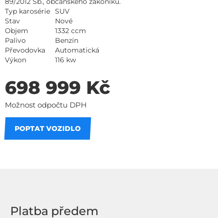
89/2012 Sb., občanského zákoníku.
Typ karosérie
SUV
Stav
Nové
Objem
1332 ccm
Palivo
Benzín
Převodovka
Automatická
Výkon
116 kw
698 999 Kč
Možnost odpočtu DPH
POPTAT VOZIDLO
Na splátky
Platba předem