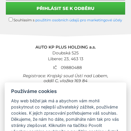
Souhlasím s
použitím osobních údajů pro marketingové účely
AUTO KP PLUS HOLDING a.s.
Doubská 525
Liberec 23, 463 13
IČ
09880488
Registrace: Krajský soud Ústí nad Labem,
oddíl C, vložka 169 84
Cookies
Všeobecné obchodní podmínky
Používáme cookies
Aby web běžel jak má a abychom vám mohli
Provozovna Toyota
Londýnská 558
poskytnout co nejlepší uživatelský zážitek, používáme
Liberec, 460 01
cookies. K jejich zpracování potřebujeme váš souhlas.
Provozovna Toyota Professional
Děkujeme, že nám ho dáte, pomáháte nám tak pro vás
Doubská 660,
stránky zlepšovat. Kliknutím na tlačítko Povolit
Liberec 463 12