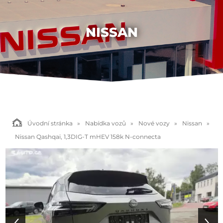
NISSAN
Úvodní stránka
Nabídka vozů
Nové vozy
Nissan
Nissan Qashqai, 1,3DIG-T mHEV 158k N-connecta