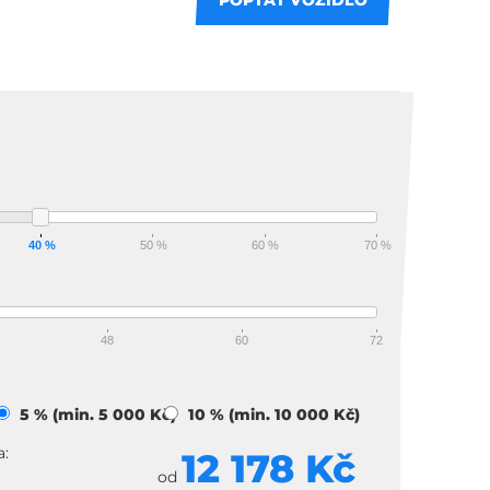
POPTAT VOZIDLO
 splátky
40 %
50 %
60 %
70 %
48
60
72
)
5 % (min. 5 000 Kč)
10 % (min. 10 000 Kč)
a:
12 178 Kč
od