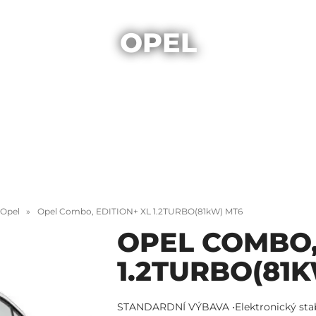
OPEL
Opel
Opel Combo, EDITION+ XL 1.2TURBO(81kW) MT6
OPEL COMBO,
1.2TURBO(81
STANDARDNÍ VÝBAVA •Elektronický stabi