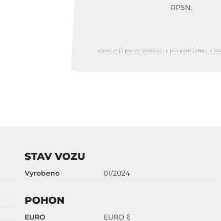
RPSN:
Výpočet je pouze orientační, pro podrobnou a zá
STAV VOZU
Vyrobeno
01/2024
POHON
EURO
EURO 6