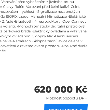
 •Varování před vybočením z jízdního pruhu
únavy řidiče •Varování před čelní kolizí •Čelní,
mezovačem rychlosti •Signalizace nezapnutých
•3x ISOFIX vzadu •Manuální klimatizace •Elektrické
 2. řadě •Bluetooth •4 reproduktory •Opel Connect
 volantu •Monochromatický digitální přístrojový
ká parkovací brzda •Elektricky ovládaná a vyhřívaná
lkovým ovládaním •Sklopný klíč •Denní svícení
telné ve 4 směrech •Sklopná zadní lavice dělená v
osvětlení v zavazadlovém prostoru •Posuvné dveře
v če
620 000 Kč
Možnost odpočtu DPH