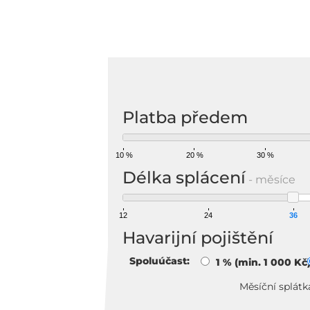
Na
Platba předem
10 %
20 %
30 %
Délka splácení
- měsíce
12
24
36
Havarijní pojištění
Spoluúčast:
1 % (min. 1 000 Kč
Měsíční splátk