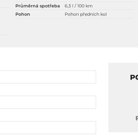
Průměrná spotřeba
6,3 l / 100 km
Pohon
Pohon předních kol
P