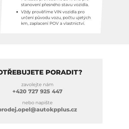
stanovení přesného stavu vozidla.
Vždy prověříme VIN vozidla pro
určení původu vozu, počtu ujetých
km, zaplacení POV a vlastnictví.
OTŘEBUJETE PORADIT?
zavolejte nám
+420
727 925 447
nebo napište
prodej.opel@autokpplus.cz