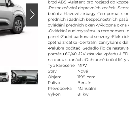
brzd ABS •Asistent pro rozjezd do kopce
•Rozpoznávání dopravních značek •Senzor 
boční a hlavové airbagy •Tempomat s o
předních i zadních bezpečnostních pásů 
ovládání předních oken •Výklopná okna v
•Ovládání audiosystému a tempomatu na
panel •Zadní parkovací senzory •Elektric
zpětná zrcátka •Centrální zamykání s dá
•Palubní počítač •Sedadlo řidiče nastavi
poměru 60/40 •12V zásuvka vpředu •LED 
na obou stranách •Ochranné boční lišty 
Typ karosérie
MPV
Stav
Nové
Objem
1199 ccm
Palivo
Benzín
Převodovka
Manuální
Výkon
81 kw