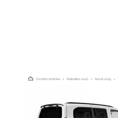
Úvodní stránka
Nabídka vozů
Nové vozy