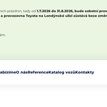
ních prázdnin, tedy od
1.7.2026 do 31.8.2026, bude sobotní p
 a provozovna Toyota na Londýnské ulici zůstává beze změny,
nám.
abízíme
O nás
Reference
Katalog vozů
Kontakty