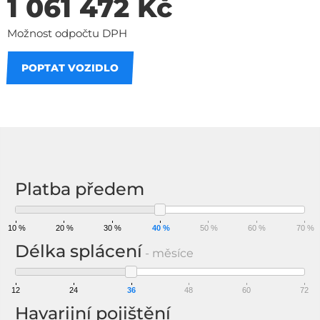
1 061 472 Kč
Možnost odpočtu DPH
POPTAT VOZIDLO
Na splátky
Platba předem
10 %
20 %
30 %
40 %
50 %
60 %
70 %
Délka splácení
- měsíce
12
24
36
48
60
72
Havarijní pojištění