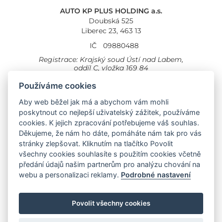
AUTO KP PLUS HOLDING a.s.
Doubská 525
Liberec 23, 463 13
IČ
09880488
Registrace: Krajský soud Ústí nad Labem,
oddíl C, vložka 169 84
Cookies
Všeobecné obchodní podmínky
Používáme cookies
Provozovna Toyota
Aby web běžel jak má a abychom vám mohli
Londýnská 558
poskytnout co nejlepší uživatelský zážitek, používáme
Liberec, 460 01
cookies. K jejich zpracování potřebujeme váš souhlas.
Provozovna Toyota Professional
Děkujeme, že nám ho dáte, pomáháte nám tak pro vás
Doubská 660,
stránky zlepšovat. Kliknutím na tlačítko Povolit
Liberec 463 12
všechny cookies souhlasíte s použitím cookies včetně
předání údajů našim partnerům pro analýzu chování na
Auto KP Plus:
webu a personalizaci reklamy.
Podrobné nastavení
Nissan
Suzuki
Citroen
Fiat
Povolit všechny cookies
Toyota
Opel
Jeep
Hyundai