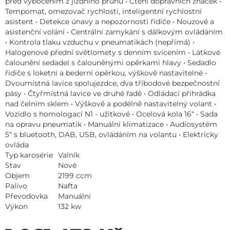
před vybočením z jízdního pruhu • Čtení dopravních značek •
Tempomat, omezovač rychlosti, inteligentní rychlostní
asistent • Detekce únavy a nepozornosti řidiče • Nouzové a
asistenční volání • Centrální zamykání s dálkovým ovládáním
• Kontrola tlaku vzduchu v pneumatikách (nepřímá) •
Halogenové přední světlomety s denním svícením • Látkové
čalounění sedadel s čalouněnými opěrkami hlavy • Sedadlo
řidiče s loketní a bederní opěrkou, výškově nastavitelné •
Dvoumístná lavice spolujezdce, dva tříbodové bezpečnostní
pásy • Čtyřmístná lavice ve druhé řadě • Odládací přihrádka
nad čelním sklem • Výškově a podélně nastavitelný volant •
Vozidlo s homologací N1 - užitkové • Ocelová kola 16“ • Sada
na opravu pneumatik • Manuální klimatizace • Audiosystém
5“ s bluetooth, DAB, USB, ovládáním na volantu • Elektricky
ovláda
Typ karosérie
Valník
Stav
Nové
Objem
2199 ccm
Palivo
Nafta
Převodovka
Manuální
Výkon
132 kw