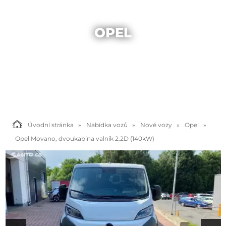
OPEL
Úvodní stránka
Nabídka vozů
Nové vozy
Opel
Opel Movano, dvoukabina valník 2.2D (140kW)