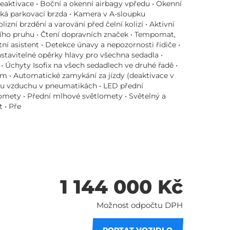
deaktivace • Boční a okenní airbagy vpředu • Okenní
ická parkovací brzda • Kamera v A-sloupku
izní brzdění a varování před čelní kolizí • Aktivní
ího pruhu • Čtení dopravních značek • Tempomat,
tní asistent • Detekce únavy a nepozornosti řidiče •
stavitelné opěrky hlavy pro všechna sedadla •
• Úchyty Isofix na všech sedadlech ve druhé řadě •
m • Automatické zamykání za jízdy (deaktivace v
aku vzduchu v pneumatikách • LED přední
omety • Přední mlhové světlomety • Světelný a
 • Pře
1 144 000 Kč
Možnost odpočtu DPH