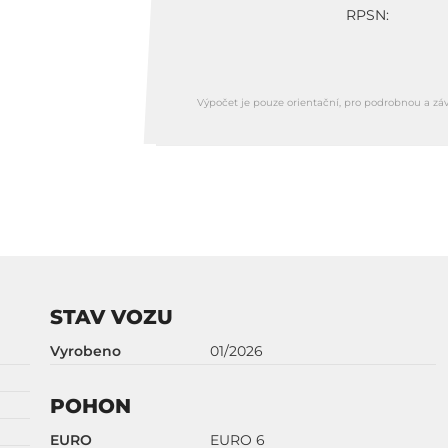
RPSN:
Výpočet je pouze orientační, pro podrobnou a zá
STAV VOZU
Vyrobeno
01/2026
POHON
EURO
EURO 6