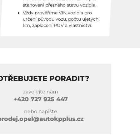
stanovení přesného stavu vozidla.
Vždy prověříme VIN vozidla pro
určení původu vozu, počtu ujetých
km, zaplacení POV a vlastnictví.
OTŘEBUJETE PORADIT?
zavolejte nám
+420
727 925 447
nebo napište
prodej.opel@autokpplus.cz