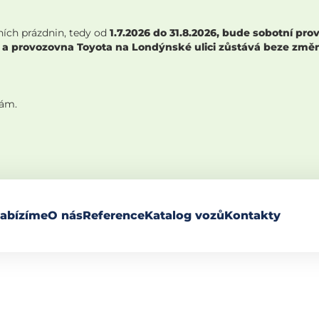
ních prázdnin, tedy od
1.7.2026 do 31.8.2026, bude sobotní p
 a provozovna Toyota na Londýnské ulici zůstává beze změny,
nám.
abízíme
O nás
Reference
Katalog vozů
Kontakty