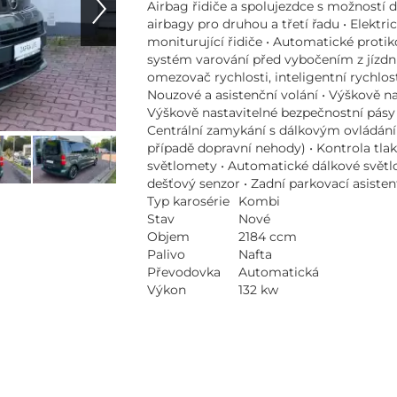
Airbag řidiče a spolujezdce s možností 
airbagy pro druhou a třetí řadu • Elektr
moniturující řidiče • Automatické protikol
systém varování před vybočením z jízdn
omezovač rychlosti, inteligentní rychlos
Nouzové a asistenční volání • Výškově na
Výškově nastavitelné bezpečnostní pásy 
Centrální zamykání s dálkovým ovládání
případě dopravní nehody) • Kontrola tl
světlomety • Automatické dálkové světl
dešťový senzor • Zadní parkovací asistent
Typ karosérie
Kombi
Stav
Nové
Objem
2184 ccm
Palivo
Nafta
Převodovka
Automatická
Výkon
132 kw