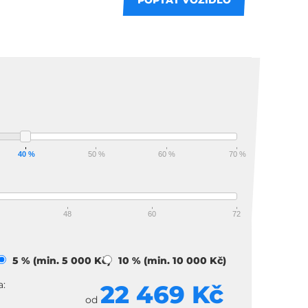
POPTAT VOZIDLO
 splátky
40 %
50 %
60 %
70 %
48
60
72
)
5 % (min. 5 000 Kč)
10 % (min. 10 000 Kč)
a:
22 469 Kč
od