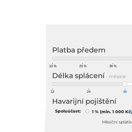
Na
Platba předem
10 %
20 %
30 %
Délka splácení
- měsíce
12
24
36
Havarijní pojištění
Spoluúčast:
1 % (min. 1 000 Kč
Měsíční splátk