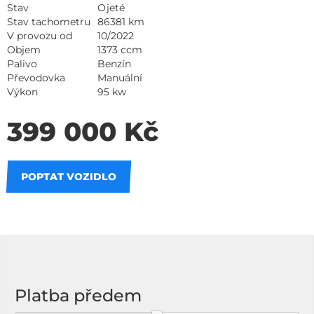
Stav
Ojeté
Stav tachometru
86381 km
V provozu od
10/2022
Objem
1373 ccm
Palivo
Benzín
Převodovka
Manuální
Výkon
95 kw
399 000 Kč
POPTAT VOZIDLO
Na splátky
Platba předem