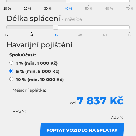
10 %
20 %
30 %
40 %
50 %
60 %
70 %
Délka splácení
- měsíce
12
24
36
48
60
72
Havarijní pojištění
Spoluúčast:
1 % (min. 1 000 Kč)
5 % (min. 5 000 Kč)
10 % (min. 10 000 Kč)
Měsíční splátka:
7 837 Kč
od
RPSN:
17,85 %
POPTAT VOZIDLO NA SPLÁTKY