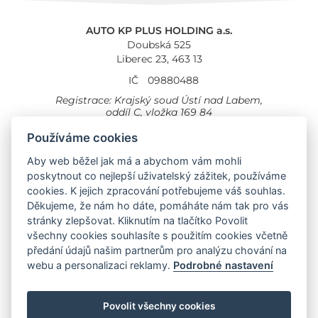
AUTO KP PLUS HOLDING a.s.
Doubská 525
Liberec 23, 463 13
IČ
09880488
Registrace: Krajský soud Ústí nad Labem,
oddíl C, vložka 169 84
Cookies
Všeobecné obchodní podmínky
Používáme cookies
Aby web běžel jak má a abychom vám mohli
Provozovna Toyota
Londýnská 558
poskytnout co nejlepší uživatelský zážitek, používáme
Liberec, 460 01
cookies. K jejich zpracování potřebujeme váš souhlas.
Provozovna Toyota Professional
Děkujeme, že nám ho dáte, pomáháte nám tak pro vás
Doubská 660,
stránky zlepšovat. Kliknutím na tlačítko Povolit
Liberec 463 12
všechny cookies souhlasíte s použitím cookies včetně
předání údajů našim partnerům pro analýzu chování na
Auto KP Plus:
webu a personalizaci reklamy.
Podrobné nastavení
Nissan
Suzuki
Citroen
Fiat
Povolit všechny cookies