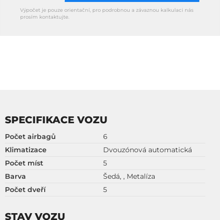
Výpočet je pouze orientační, pro podrobnou a závaznou kalkulaci nás
prosím kontaktujte.
SPECIFIKACE VOZU
Počet airbagů
6
Klimatizace
Dvouzónová automatická
Počet míst
5
Barva
Šedá, , Metalíza
Počet dveří
5
STAV VOZU