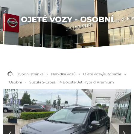
OJETÉ VOZY - OSOBNÍ
Úvodní stránka
Nabídka vozů
Ojeté vozy/autobazar
Osobní
Suzuki S-Cross, 1,4 BoosterJet Hybrid Premium