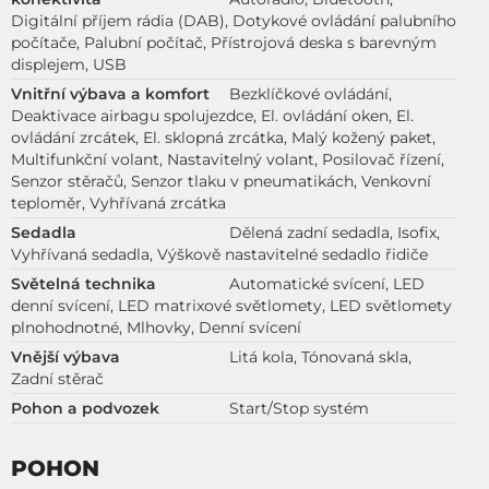
Digitální příjem rádia (DAB), Dotykové ovládání palubního
počítače, Palubní počítač, Přístrojová deska s barevným
displejem, USB
Vnitřní výbava a komfort
Bezklíčkové ovládání,
Deaktivace airbagu spolujezdce, El. ovládání oken, El.
ovládání zrcátek, El. sklopná zrcátka, Malý kožený paket,
Multifunkční volant, Nastavitelný volant, Posilovač řízení,
Senzor stěračů, Senzor tlaku v pneumatikách, Venkovní
teploměr, Vyhřívaná zrcátka
Sedadla
Dělená zadní sedadla, Isofix,
Vyhřívaná sedadla, Výškově nastavitelné sedadlo řidiče
Světelná technika
Automatické svícení, LED
denní svícení, LED matrixové světlomety, LED světlomety
plnohodnotné, Mlhovky, Denní svícení
Vnější výbava
Litá kola, Tónovaná skla,
Zadní stěrač
Pohon a podvozek
Start/Stop systém
POHON