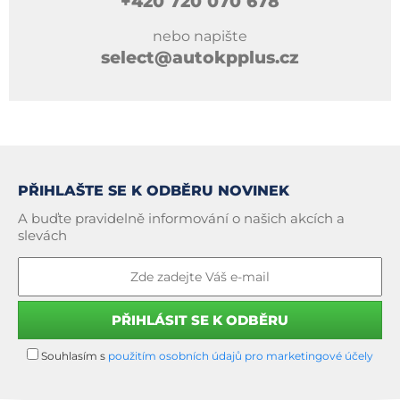
+420
720 070 678
nebo napište
select@autokpplus.cz
PŘIHLAŠTE SE K ODBĚRU NOVINEK
A buďte pravidelně informování o našich akcích a
slevách
Souhlasím s
použitím osobních údajů pro marketingové účely