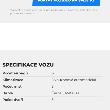
POPTAT VOZIDLO NA SPLÁTKY
Výpočet je pouze orientační, pro podrobnou a závaznou kalkulaci nás
prosím kontaktujte.
SPECIFIKACE VOZU
Počet airbagů
6
Klimatizace
Dvouzónová automatická
Počet míst
5
Barva
Černá, , Metalíza
Počet dveří
5