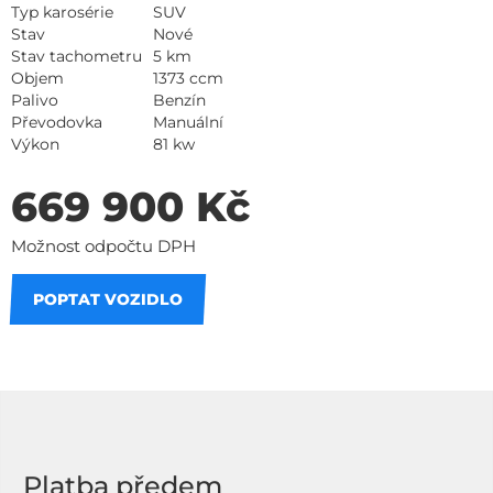
Typ karosérie
SUV
Stav
Nové
Stav tachometru
5 km
Objem
1373 ccm
Palivo
Benzín
Převodovka
Manuální
Výkon
81 kw
669 900 Kč
Možnost odpočtu DPH
POPTAT VOZIDLO
Na splátky
Platba předem