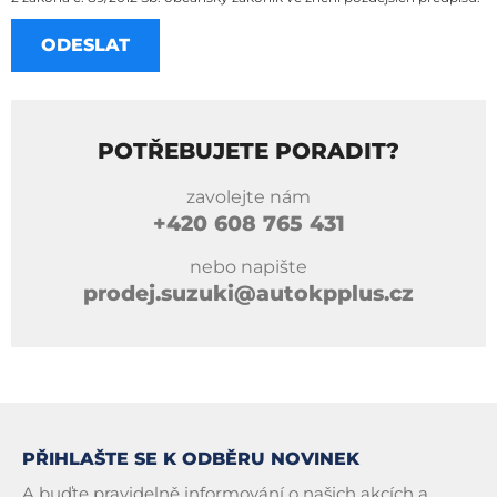
POTŘEBUJETE PORADIT?
zavolejte nám
+420
608 765 431
nebo napište
prodej.suzuki@autokpplus.cz
PŘIHLAŠTE SE K ODBĚRU NOVINEK
A buďte pravidelně informování o našich akcích a