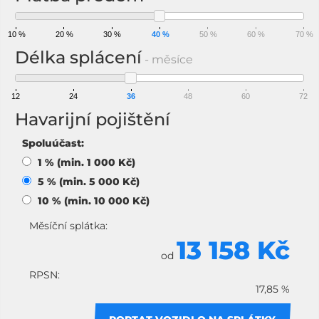
10 %
20 %
30 %
40 %
50 %
60 %
70 %
Délka splácení
- měsíce
12
24
36
48
60
72
Havarijní pojištění
Spoluúčast:
1 % (min. 1 000 Kč)
5 % (min. 5 000 Kč)
10 % (min. 10 000 Kč)
Měsíční splátka:
13 158 Kč
od
RPSN:
17,85 %