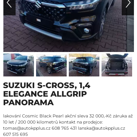
SUZUKI S-CROSS, 1,4
ELEGANCE ALLGRIP
PANORAMA
lakování Cosmic Black Pearl akční sleva 32 000,-Kč záruka až
10 let / 200 000 kilometrů kontakt na prodejce:
tomas@autokpplus.cz 608 765 431 lanska@autokpplus.cz
607 515 695