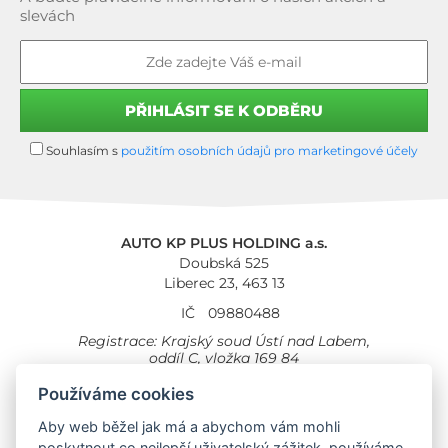
slevách
Souhlasím s
použitím osobních údajů pro marketingové účely
AUTO KP PLUS HOLDING a.s.
Doubská 525
Liberec 23, 463 13
IČ
09880488
Registrace: Krajský soud Ústí nad Labem,
oddíl C, vložka 169 84
Cookies
Všeobecné obchodní podmínky
Používáme cookies
Aby web běžel jak má a abychom vám mohli
Provozovna Toyota
Londýnská 558
poskytnout co nejlepší uživatelský zážitek, používáme