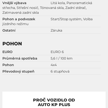
Vnější výbava
Litá kola, Panoramatická
střecha, Střešní nosič, Tónovaná skla, Zadní stěrač,
Zatmavená zadní skla
Pohon a podvozek
Start/Stop systém, Volba
jízdního režimu
Ostatní
Záruka
POHON
EURO
EURO 6
Průměrná spotřeba
5,6 l / 100 km
Pohon
4x4
Převodový stupeň
6 stupňová
PROČ VOZIDLO OD
AUTO KP PLUS