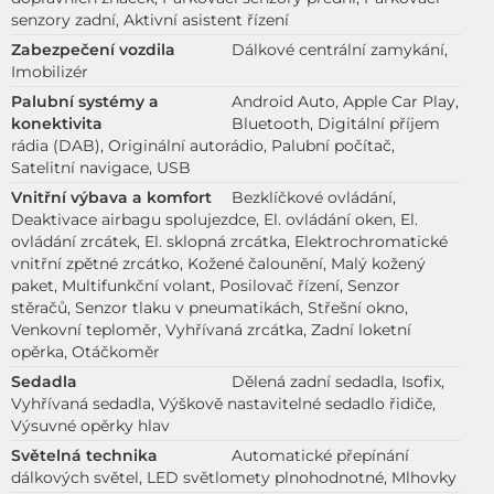
senzory zadní, Aktivní asistent řízení
Zabezpečení vozdila
Dálkové centrální zamykání,
Imobilizér
Palubní systémy a
Android Auto, Apple Car Play,
konektivita
Bluetooth, Digitální příjem
rádia (DAB), Originální autorádio, Palubní počítač,
Satelitní navigace, USB
Vnitřní výbava a komfort
Bezklíčkové ovládání,
Deaktivace airbagu spolujezdce, El. ovládání oken, El.
ovládání zrcátek, El. sklopná zrcátka, Elektrochromatické
vnitřní zpětné zrcátko, Kožené čalounění, Malý kožený
paket, Multifunkční volant, Posilovač řízení, Senzor
stěračů, Senzor tlaku v pneumatikách, Střešní okno,
Venkovní teploměr, Vyhřívaná zrcátka, Zadní loketní
opěrka, Otáčkoměr
Sedadla
Dělená zadní sedadla, Isofix,
Vyhřívaná sedadla, Výškově nastavitelné sedadlo řidiče,
Výsuvné opěrky hlav
Světelná technika
Automatické přepínání
dálkových světel, LED světlomety plnohodnotné, Mlhovky