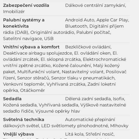
Zabezpečení vozdila
Dálkové centrální zamykání,
Imobilizér
Palubní systémy a
Android Auto, Apple Car Play,
konektivita
Bluetooth, Digitální příjem
rádia (DAB), Originální autorádio, Palubní počítač,
Satelitní navigace, USB
Vnitřní výbava a komfort
Bezklíčkové ovládání,
Deaktivace airbagu spolujezdce, El. ovládání oken, El.
ovládání zrcátek, El. sklopná zrcátka, Elektrochromatické
vnitřní zpětné zrcátko, Kožené čalounění, Malý kožený
paket, Multifunkční volant, Nastavitelný volant, Posilovač
řízení, Senzor stěračů, Senzor tlaku v pneumatikách,
Venkovní teploměr, Vyhřívaná zrcátka, Zadní loketní
opěrka, Otáčkoměr
Sedadla
Dělená zadní sedadla, Isofix,
Kožená sedadla, Vyhřívaná sedadla, Výškově nastavitelné
sedadlo řidiče, Výsuvné opěrky hlav
Světelná technika
Automatické přepínání
dálkových světel, LED světlomety plnohodnotné, Mlhovky
Vnější výbava
Litá kola, Střešní nosič,