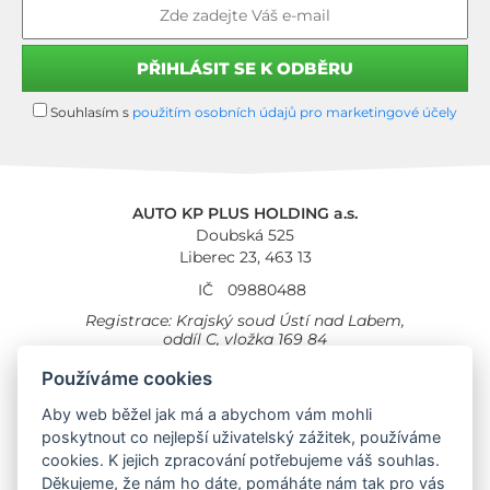
Souhlasím s
použitím osobních údajů pro marketingové účely
AUTO KP PLUS HOLDING a.s.
Doubská 525
Liberec 23, 463 13
IČ
09880488
Registrace: Krajský soud Ústí nad Labem,
oddíl C, vložka 169 84
Cookies
Všeobecné obchodní podmínky
Používáme cookies
Aby web běžel jak má a abychom vám mohli
Provozovna Toyota
Londýnská 558
poskytnout co nejlepší uživatelský zážitek, používáme
Liberec, 460 01
cookies. K jejich zpracování potřebujeme váš souhlas.
Provozovna Toyota Professional
Děkujeme, že nám ho dáte, pomáháte nám tak pro vás