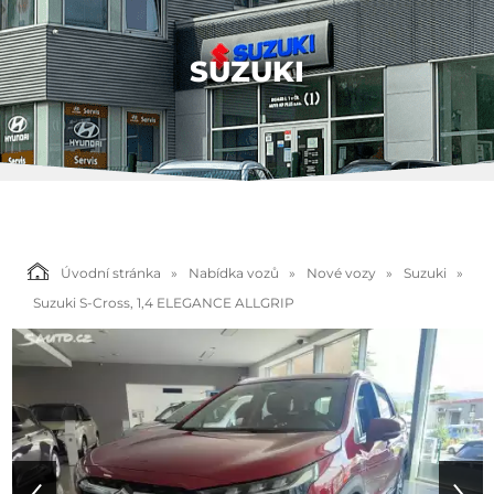
SUZUKI
Úvodní stránka
Nabídka vozů
Nové vozy
Suzuki
Suzuki S-Cross, 1,4 ELEGANCE ALLGRIP