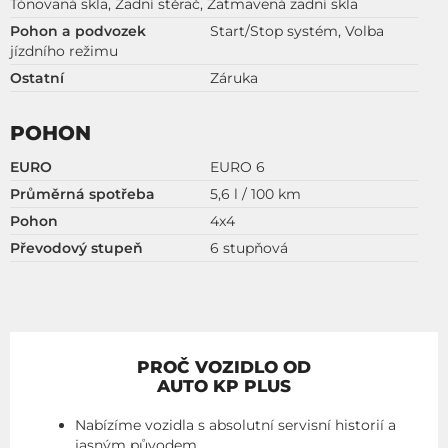
Tónovaná skla, Zadní stěrač, Zatmavená zadní skla
Pohon a podvozek
Start/Stop systém, Volba
jízdního režimu
Ostatní
Záruka
POHON
EURO
EURO 6
Průměrná spotřeba
5,6 l / 100 km
Pohon
4x4
Převodový stupeň
6 stupňová
PROČ VOZIDLO OD
AUTO KP PLUS
Nabízíme vozidla s absolutní servisní historií a
jasným původem.