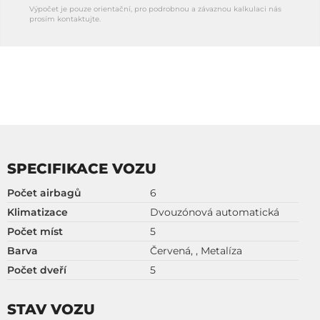
Výpočet je pouze orientační, pro podrobnou a závaznou kalkulaci nás
prosím kontaktujte.
SPECIFIKACE VOZU
Počet airbagů
6
Klimatizace
Dvouzónová automatická
Počet míst
5
Barva
Červená, , Metalíza
Počet dveří
5
STAV VOZU