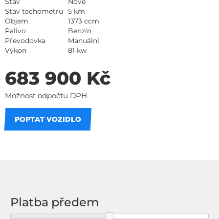
Stav
Nové
Stav tachometru
5 km
Objem
1373 ccm
Palivo
Benzín
Převodovka
Manuální
Výkon
81 kw
683 900 Kč
Možnost odpočtu DPH
POPTAT VOZIDLO
Na splátky
Platba předem