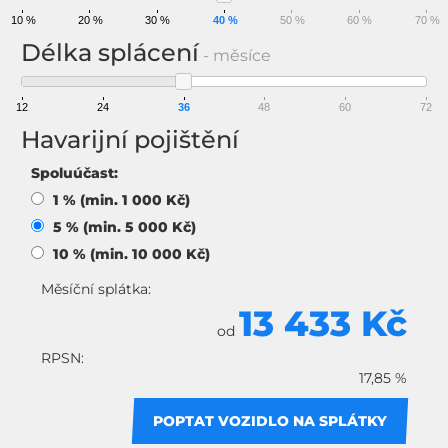
10 %
20 %
30 %
40 %
50 %
60 %
70 %
Délka splácení
- měsíce
12
24
36
48
60
72
Havarijní pojištění
Spoluúčast:
1 % (min. 1 000 Kč)
5 % (min. 5 000 Kč)
10 % (min. 10 000 Kč)
Měsíční splátka:
13 433 Kč
od
RPSN:
17,85 %
POPTAT VOZIDLO NA SPLÁTKY