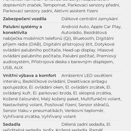
dopravních značek, Tempomat, Parkovací senzory přední,
Parkovací senzory zadní, Aktivní asistent řízení
Zabezpečení vozdila
Dálkové centrální zamykání
Palubní systémy a
Android Auto, Apple Car Play,
konektivita
Autorádio, Bezdrátová
nabíječka mobilních telefonů (Qi), Bluetooth, Digitální
příjem rádia (DAB), Digitální přístrojový štít, Dotykové
ovládání palubního počítače, Head-up display, Hlasové
ovládání palubního počítače, Palubní počítač, Premiový
audiosystém, Přístrojová deska s barevným displejem,
USB, AUX
Vnitřní výbava a komfort
Ambientní LED osvětlení
interiéru, Bezklíčkové ovládání, Deaktivace airbagu
spolujezdce, El. ovládání oken, El. ovládání zrcátek, El.
ovládaný kufr, El. parkovací brzda, El. sklopná zrcátka,
Kožené čalounění, Malý kožený paket, Multifunkční volant,
Nastavitelný volant, Posilovač řízení, Senzor stěračů,
Senzor tlaku v pneumatikách, Venkovní teploměr,
Vyhřívaná zrcátka, Vyhřívaný volant
Sedadla
Dělená zadní sedadla, El.
seřiditelná sedadla, Isofix, Kožená sedadla, Paměť