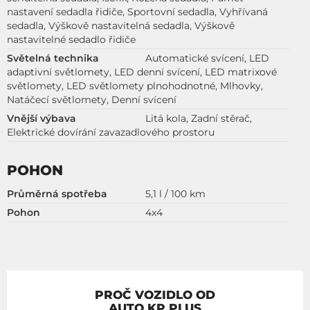
nastavení sedadla řidiče, Sportovní sedadla, Vyhřívaná
sedadla, Výškově nastavitelná sedadla, Výškově
nastavitelné sedadlo řidiče
Světelná technika
Automatické svícení, LED
adaptivní světlomety, LED denní svícení, LED matrixové
světlomety, LED světlomety plnohodnotné, Mlhovky,
Natáčecí světlomety, Denní svícení
Vnější výbava
Litá kola, Zadní stěrač,
Elektrické dovírání zavazadlového prostoru
POHON
Průměrná spotřeba
5,1 l / 100 km
Pohon
4x4
PROČ VOZIDLO OD
AUTO KP PLUS