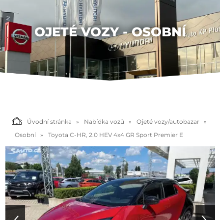
OJETÉ VOZY - OSOBNÍ
Úvodní stránka
Nabídka vozů
Ojeté vozy/autobazar
Osobní
Toyota C-HR, 2.0 HEV 4x4 GR Sport Premier E