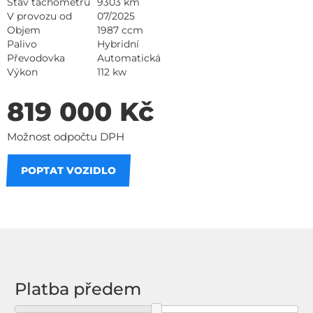
Stav tachometru
9303 km
V provozu od
07/2025
Objem
1987 ccm
Palivo
Hybridní
Převodovka
Automatická
Výkon
112 kw
819 000 Kč
Možnost odpočtu DPH
POPTAT VOZIDLO
Na splátky
Platba předem