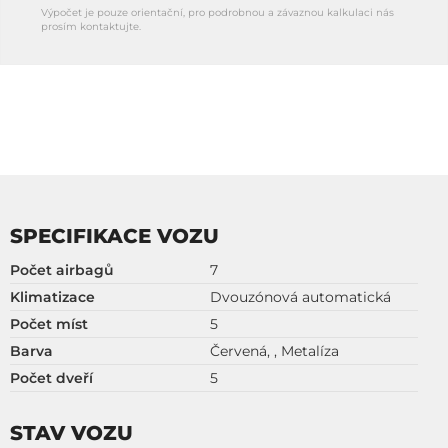
Výpočet je pouze orientační, pro podrobnou a závaznou kalkulaci nás
prosím kontaktujte.
SPECIFIKACE VOZU
Počet airbagů
7
Klimatizace
Dvouzónová automatická
Počet míst
5
Barva
Červená, , Metalíza
Počet dveří
5
STAV VOZU