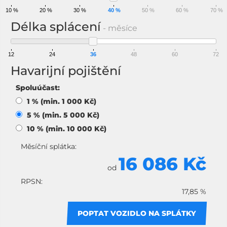
10 %
20 %
30 %
40 %
50 %
60 %
70 %
Délka splácení
- měsíce
12
24
36
48
60
72
Havarijní pojištění
Spoluúčast:
1 % (min. 1 000 Kč)
5 % (min. 5 000 Kč)
10 % (min. 10 000 Kč)
Měsíční splátka:
16 086 Kč
od
RPSN:
17,85 %
POPTAT VOZIDLO NA SPLÁTKY