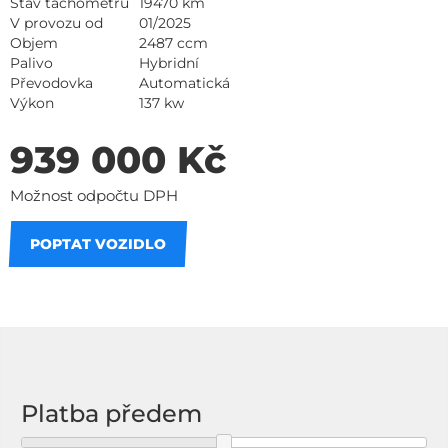
Stav tachometru
19470 km
V provozu od
01/2025
Objem
2487 ccm
Palivo
Hybridní
Převodovka
Automatická
Výkon
137 kw
939 000 Kč
Možnost odpočtu DPH
POPTAT VOZIDLO
Na splátky
Platba předem