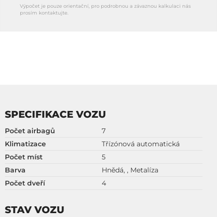
Výpočet je pouze orientační, pro podrobnou a závaznou kalkulaci nás
prosím kontaktujte.
SPECIFIKACE VOZU
Počet airbagů
7
Klimatizace
Třízónová automatická
Počet míst
5
Barva
Hnědá, , Metalíza
Počet dveří
4
STAV VOZU