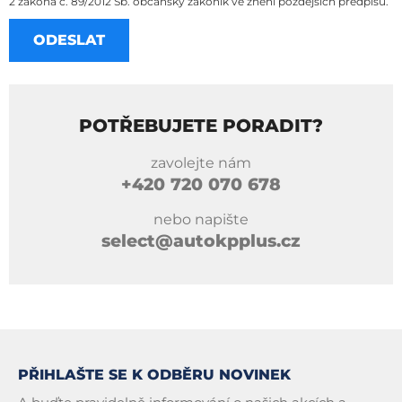
2 zákona č. 89/2012 Sb. občanský zákoník ve znění pozdějších předpisů.
POTŘEBUJETE PORADIT?
zavolejte nám
+420
720 070 678
nebo napište
select@autokpplus.cz
PŘIHLAŠTE SE K ODBĚRU NOVINEK