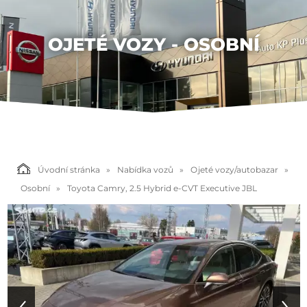
OJETÉ VOZY - OSOBNÍ
Úvodní stránka
Nabídka vozů
Ojeté vozy/autobazar
Osobní
Toyota Camry, 2.5 Hybrid e-CVT Executive JBL