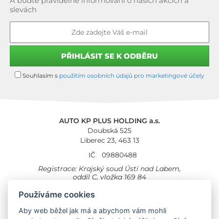
A buďte pravidelně informování o našich akcích a
slevách
Souhlasím s
použitím osobních údajů pro marketingové účely
AUTO KP PLUS HOLDING a.s.
Doubská 525
Liberec 23, 463 13
IČ
09880488
Registrace: Krajský soud Ústí nad Labem,
oddíl C, vložka 169 84
Cookies
Všeobecné obchodní podmínky
Používáme cookies
Aby web běžel jak má a abychom vám mohli
Provozovna Toyota