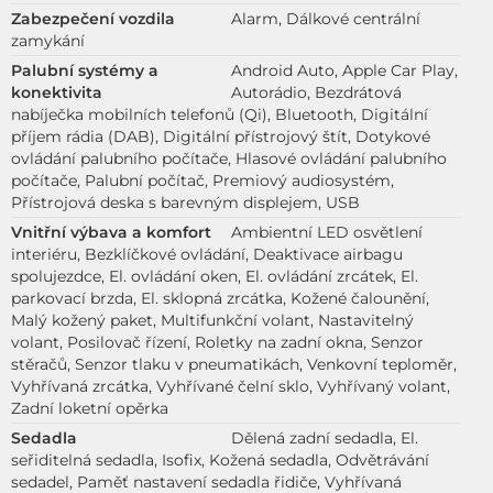
Zabezpečení vozdila
Alarm, Dálkové centrální
zamykání
Palubní systémy a
Android Auto, Apple Car Play,
konektivita
Autorádio, Bezdrátová
nabíječka mobilních telefonů (Qi), Bluetooth, Digitální
příjem rádia (DAB), Digitální přístrojový štít, Dotykové
ovládání palubního počítače, Hlasové ovládání palubního
počítače, Palubní počítač, Premiový audiosystém,
Přístrojová deska s barevným displejem, USB
Vnitřní výbava a komfort
Ambientní LED osvětlení
interiéru, Bezklíčkové ovládání, Deaktivace airbagu
spolujezdce, El. ovládání oken, El. ovládání zrcátek, El.
parkovací brzda, El. sklopná zrcátka, Kožené čalounění,
Malý kožený paket, Multifunkční volant, Nastavitelný
volant, Posilovač řízení, Roletky na zadní okna, Senzor
stěračů, Senzor tlaku v pneumatikách, Venkovní teploměr,
Vyhřívaná zrcátka, Vyhřívané čelní sklo, Vyhřívaný volant,
Zadní loketní opěrka
Sedadla
Dělená zadní sedadla, El.
seřiditelná sedadla, Isofix, Kožená sedadla, Odvětrávání
sedadel, Paměť nastavení sedadla řidiče, Vyhřívaná