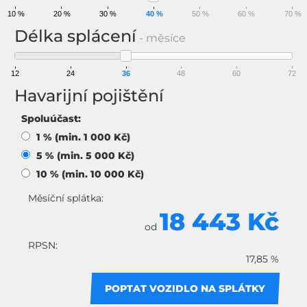
10 %
20 %
30 %
40 %
50 %
60 %
70 %
Délka splácení
- měsíce
12
24
36
48
60
72
Havarijní pojištění
Spoluúčast:
1 % (min. 1 000 Kč)
5 % (min. 5 000 Kč)
10 % (min. 10 000 Kč)
Měsíční splátka:
18 443 Kč
od
RPSN:
17,85 %
POPTAT VOZIDLO NA SPLÁTKY