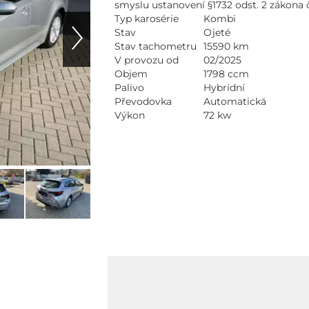
smyslu ustanovení §1732 odst. 2 zákona 
Typ karosérie
Kombi
Stav
Ojeté
Stav tachometru
15590 km
V provozu od
02/2025
Objem
1798 ccm
Palivo
Hybridní
Převodovka
Automatická
Výkon
72 kw
Na