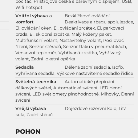
počítač, Přístrojová deska s barevným displejem, USB,
Wifi hotspot
Vnitřní výbava a
Bezklíčkové ovládání,
komfort
Deaktivace airbagu spolujezdce,
El. ovládání oken, El. ovládání zrcátek, El. parkovací
brzda, El. sklopná zrcátka, Malý kožený paket,
Multifunkční volant, Nastavitelný volant, Posilovač
řízení, Senzor stěračů, Senzor tlaku v pneumatikách,
Venkovní teploměr, Vyhřívaná zrcátka, Vyhřívaný
volant, Zadní loketní opěrka
Sedadla
Dělená zadní sedadla, Isofix,
Vyhřívaná sedadla, Výškově nastavitelné sedadlo řidiče
Světelná technika
Automatické přepínání
dálkových světel, Automatické svícení, LED denní
svícení, LED světlomety plnohodnotné, Mlhovky, Denní
svícení
Vnější výbava
Dojezdové rezervní kolo, Litá
kola, Zadní stěrač
POHON