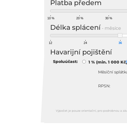
Platba předem
10 %
20 %
30 %
Délka splácení
- měsíce
12
24
36
Havarijní pojištění
Spoluúčast:
1 % (min. 1 000 Kč
Měsíční splátk
RPSN:
Výpočet je pouze orientační, pro podrobnou a zá