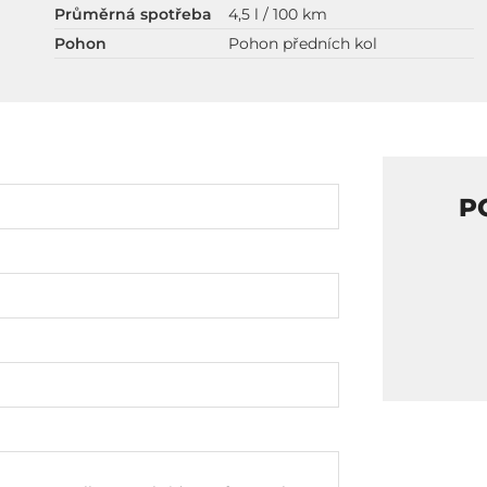
Průměrná spotřeba
4,5 l / 100 km
Pohon
Pohon předních kol
P