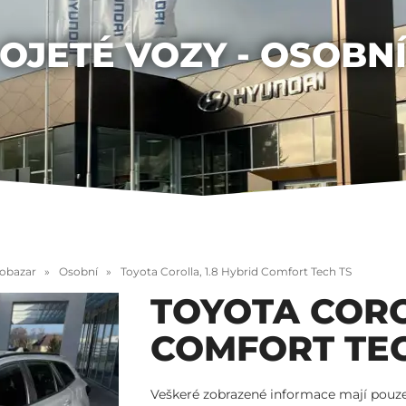
OJETÉ VOZY - OSOBN
tobazar
Osobní
Toyota Corolla, 1.8 Hybrid Comfort Tech TS
TOYOTA CORO
COMFORT TEC
Veškeré zobrazené informace mají pouze