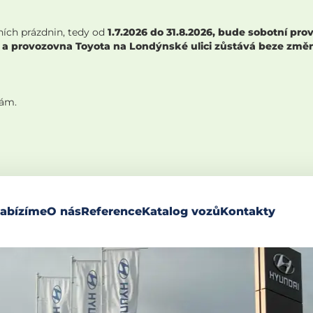
ních prázdnin, tedy od
1.7.2026 do 31.8.2026, bude sobotní p
 a provozovna Toyota na Londýnské ulici zůstává beze změny,
nám.
abízíme
O nás
Reference
Katalog vozů
Kontakty