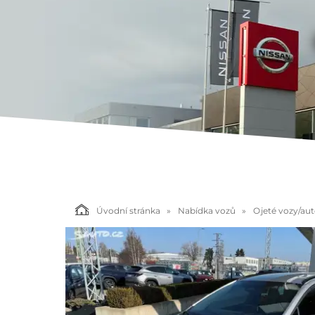
Úvodní stránka
Nabídka vozů
Ojeté vozy/au