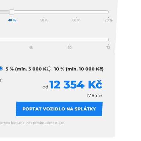
40 %
50 %
60 %
70 %
48
60
72
)
5 % (min. 5 000 Kč)
10 % (min. 10 000 Kč)
a:
12 354 Kč
od
17,84 %
POPTAT VOZIDLO NA SPLÁTKY
vaznou kalkulaci nás prosím kontaktujte.