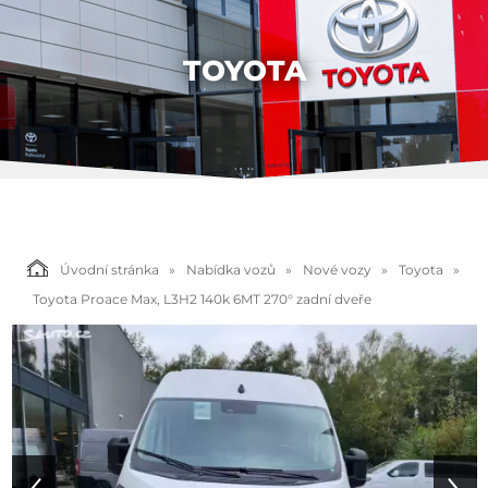
TOYOTA
Úvodní stránka
Nabídka vozů
Nové vozy
Toyota
Toyota Proace Max, L3H2 140k 6MT 270° zadní dveře