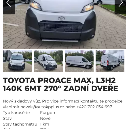
TOYOTA PROACE MAX, L3H2
140K 6MT 270° ZADNÍ DVEŘE
Nový skladový vůz. Pro více informací kontaktujte prodejce
vladimir.novak@autokpplus.cz nebo +420 702 034 697
Typ karosérie
Furgon
Stav
Nové
Stav tachometru
1 km