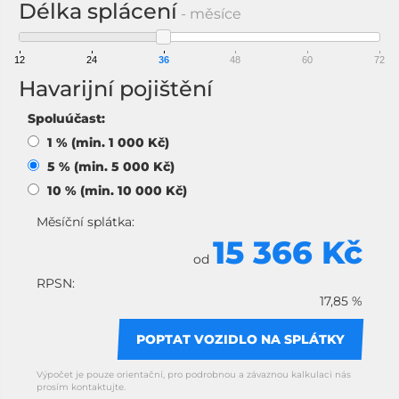
Délka splácení
- měsíce
12
24
36
48
60
72
Havarijní pojištění
Spoluúčast:
1 % (min. 1 000 Kč)
5 % (min. 5 000 Kč)
10 % (min. 10 000 Kč)
Měsíční splátka:
15 366 Kč
od
RPSN:
17,85 %
POPTAT VOZIDLO NA SPLÁTKY
Výpočet je pouze orientační, pro podrobnou a závaznou kalkulaci nás
prosím kontaktujte.