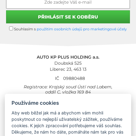
Souhlasím s
použitím osobních údajů pro marketingové účely
AUTO KP PLUS HOLDING a.s.
Doubská 525
Liberec 23, 463 13
IČ
09880488
Registrace: Krajský soud Ústí nad Labem,
oddíl C, vložka 169 84
Cookies
Všeobecné obchodní podmínky
Používáme cookies
Aby web běžel jak má a abychom vám mohli
Provozovna Toyota
Londýnská 558
poskytnout co nejlepší uživatelský zážitek, používáme
Liberec, 460 01
cookies. K jejich zpracování potřebujeme váš souhlas.
Provozovna Toyota Professional
Děkujeme, že nám ho dáte, pomáháte nám tak pro vás