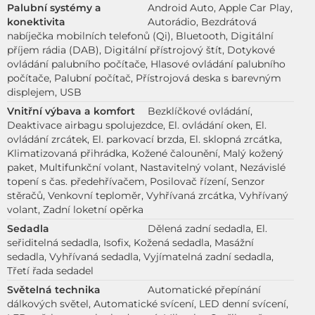
Palubní systémy a
Android Auto, Apple Car Play,
konektivita
Autorádio, Bezdrátová
nabíječka mobilních telefonů (Qi), Bluetooth, Digitální
příjem rádia (DAB), Digitální přístrojový štít, Dotykové
ovládání palubního počítače, Hlasové ovládání palubního
počítače, Palubní počítač, Přístrojová deska s barevným
displejem, USB
Vnitřní výbava a komfort
Bezklíčkové ovládání,
Deaktivace airbagu spolujezdce, El. ovládání oken, El.
ovládání zrcátek, El. parkovací brzda, El. sklopná zrcátka,
Klimatizovaná přihrádka, Kožené čalounění, Malý kožený
paket, Multifunkční volant, Nastavitelný volant, Nezávislé
topení s čas. předehřívačem, Posilovač řízení, Senzor
stěračů, Venkovní teploměr, Vyhřívaná zrcátka, Vyhřívaný
volant, Zadní loketní opěrka
Sedadla
Dělená zadní sedadla, El.
seřiditelná sedadla, Isofix, Kožená sedadla, Masážní
sedadla, Vyhřívaná sedadla, Vyjímatelná zadní sedadla,
Třetí řada sedadel
Světelná technika
Automatické přepínání
dálkových světel, Automatické svícení, LED denní svícení,