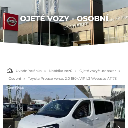
OJETÉ VOZY - OSOBNÍ
Úvodní stránka
Nabídka vozů
Ojeté vozy/autobazar
Osobní
Toyota Proace Verso, 2.0 180k VIP L2 Webasto AT 7S