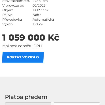
Stav tachometru
27219 km
V provozu od
02/2025
Objem
1997 ccm
Palivo
Nafta
Převodovka
Automatická
Výkon
130 kw
1 059 000 Kč
Možnost odpočtu DPH
POPTAT VOZIDLO
Na splátky
Platba předem