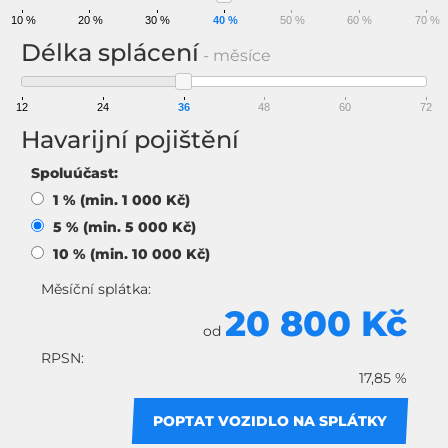
10 %
20 %
30 %
40 %
50 %
60 %
70 %
Délka splácení
- měsíce
12
24
36
48
60
72
Havarijní pojištění
Spoluúčast:
1 % (min. 1 000 Kč)
5 % (min. 5 000 Kč)
10 % (min. 10 000 Kč)
Měsíční splátka:
20 800 Kč
od
RPSN:
17,85 %
POPTAT VOZIDLO NA SPLÁTKY