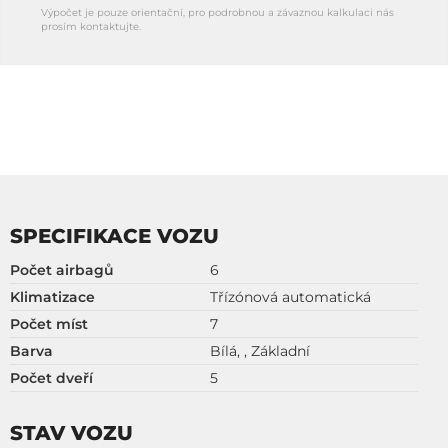
Výpočet je pouze orientační, pro podrobnou a závaznou kalkulaci nás
prosím kontaktujte.
SPECIFIKACE VOZU
Počet airbagů
6
Klimatizace
Třízónová automatická
Počet míst
7
Barva
Bílá, , Základní
Počet dveří
5
STAV VOZU