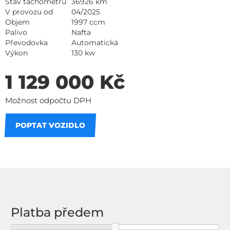
Stav tachometru
36926 km
V provozu od
04/2025
Objem
1997 ccm
Palivo
Nafta
Převodovka
Automatická
Výkon
130 kw
1 129 000 Kč
Možnost odpočtu DPH
POPTAT VOZIDLO
Na splátky
Platba předem