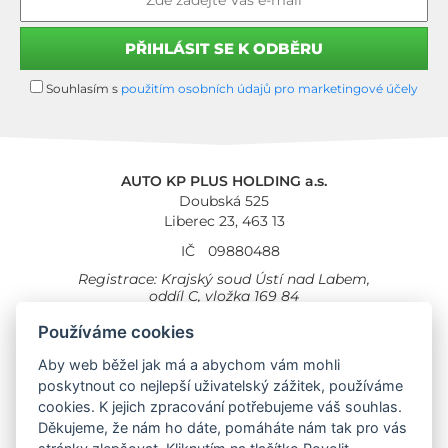
Souhlasím s
použitím osobních údajů pro marketingové účely
AUTO KP PLUS HOLDING a.s.
Doubská 525
Liberec 23, 463 13
IČ
09880488
Registrace: Krajský soud Ústí nad Labem,
oddíl C, vložka 169 84
Cookies
Všeobecné obchodní podmínky
Používáme cookies
Aby web běžel jak má a abychom vám mohli
Provozovna Toyota
Londýnská 558
poskytnout co nejlepší uživatelský zážitek, používáme
Liberec, 460 01
cookies. K jejich zpracování potřebujeme váš souhlas.
Provozovna Toyota Professional
Děkujeme, že nám ho dáte, pomáháte nám tak pro vás
Doubská 660,