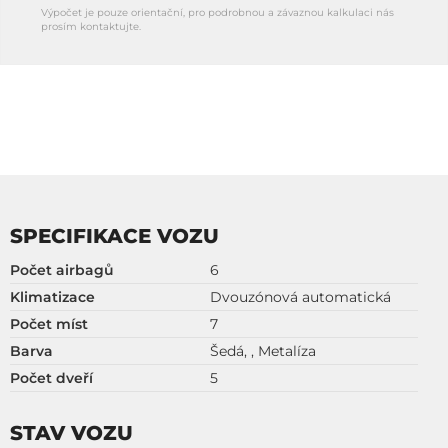
Výpočet je pouze orientační, pro podrobnou a závaznou kalkulaci nás
prosím kontaktujte.
SPECIFIKACE VOZU
Počet airbagů
6
Klimatizace
Dvouzónová automatická
Počet míst
7
Barva
Šedá, , Metalíza
Počet dveří
5
STAV VOZU