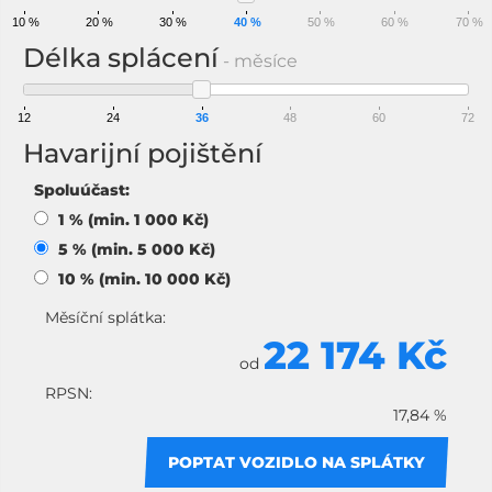
10 %
20 %
30 %
40 %
50 %
60 %
70 %
Délka splácení
- měsíce
12
24
36
48
60
72
Havarijní pojištění
Spoluúčast:
1 % (min. 1 000 Kč)
5 % (min. 5 000 Kč)
10 % (min. 10 000 Kč)
Měsíční splátka:
22 174 Kč
od
RPSN:
17,84 %
POPTAT VOZIDLO NA SPLÁTKY