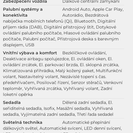
Zabezpečení vozdila
Dálkové centrální zamykání
Palubní systémy a
Android Auto, Apple Car Play,
konektivita
Autorádio, Bezdrátová
nabíječka mobilních telefonů (Qi), Bluetooth, Digitální
příjem rádia (DAB), Digitální přístrojový štít, Dotykové
ovládání palubního počítače, Hlasové ovládání palubního
počítače, Palubní počítač, Přístrojová deska s barevným
displejem, USB
Vnitřní výbava a komfort
Bezklíčkové ovládání,
Deaktivace airbagu spolujezdce, El. ovládání oken, El.
ovládání zrcátek, El. parkovací brzda, El. sklopná zrcátka,
Klimatizovaná přihrádka, Malý kožený paket, Multifunkční
volant, Nastavitelný volant, Nezávislé topení s čas.
předehřívačem, Posilovač řízení, Senzor stěračů, Venkovní
teploměr, Vyhřívaná zrcátka, Vyhřívaný volant, Zadní
loketní opěrka
Sedadla
Dělená zadní sedadla, El.
seřiditelná sedadla, Isofix, Masážní sedadla, Vyhřívaná
sedadla, Vyjímatelná zadní sedadla, Třetí řada sedadel
Světelná technika
Automatické přepínání
dálkových světel, Automatické svícení, LED denní svícení,