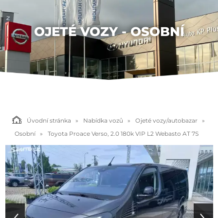
OJETÉ VOZY - OSOBNÍ
Úvodní stránka
Nabídka vozů
Ojeté vozy/autobazar
Osobní
Toyota Proace Verso, 2.0 180k VIP L2 Webasto AT 7S