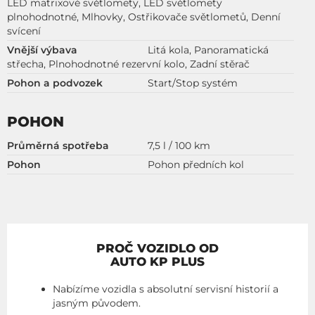
LED matrixové světlomety, LED světlomety
plnohodnotné, Mlhovky, Ostřikovače světlometů, Denní
svícení
Vnější výbava
Litá kola, Panoramatická
střecha, Plnohodnotné rezervní kolo, Zadní stěrač
Pohon a podvozek
Start/Stop systém
POHON
Průměrná spotřeba
7,5 l / 100 km
Pohon
Pohon předních kol
PROČ VOZIDLO OD
AUTO KP PLUS
Nabízíme vozidla s absolutní servisní historií a
jasným původem.