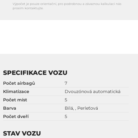
Výpočet je pouze orientační, pro podrobnou a závaznou kalkulaci nás
prosím kontaktujte.
SPECIFIKACE VOZU
Počet airbagů
7
Klimatizace
Dvouzónová automatická
Počet míst
5
Barva
Bílá, , Perleťová
Počet dveří
5
STAV VOZU