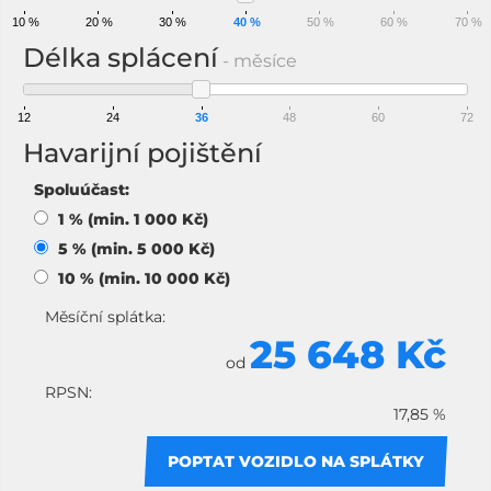
10 %
20 %
30 %
40 %
50 %
60 %
70 %
Délka splácení
- měsíce
12
24
36
48
60
72
Havarijní pojištění
Spoluúčast:
1 % (min. 1 000 Kč)
5 % (min. 5 000 Kč)
10 % (min. 10 000 Kč)
Měsíční splátka:
25 648 Kč
od
RPSN:
17,85 %
POPTAT VOZIDLO NA SPLÁTKY