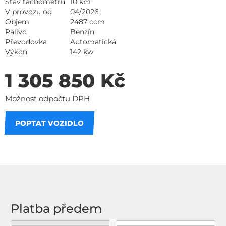
Stav tachometru
10 km
V provozu od
04/2026
Objem
2487 ccm
Palivo
Benzín
Převodovka
Automatická
Výkon
142 kw
1 305 850 Kč
Možnost odpočtu DPH
POPTAT VOZIDLO
Na splátky
Platba předem