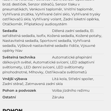
brzd. destiček, Senzor stěračů, Senzor tlaku v
pneumatikách, Venkovní teploměr, Vnitřní teploměr,
Vyhřívaná zrcátka, Vyhřívané čelní sklo, Vyhřívané trysky
ostřikovačů skla, Vyhřívaný volant, Zadní loketní opěrka,
Otáčkoměr, Příplatkový audiosystém
Sedadla
Dělená zadní sedadla, El.
seřiditelná sedadla, Isofix, Kožená sedadla, Kožené potahy,
Nastavitelná sedadla, Sportovní sedadla, Vyhřívaná
sedadla, Výškově nastavitelné sedadlo řidiče, Výsuvné
opěrky hlav
Světelná technika
Automatické přepínání
dálkových světel, Automatické svícení, LED adaptivní
světlomety, LED denní svícení, LED světlomety
plnohodnotné, Mlhovky, Ostřikovače světlometů
Vnější výbava
Litá kola, Střešní spoiler,
Zadní stěrač, Zatmavená zadní skla
Pohon a podvozek
Volba jízdního režimu
Ostatní
Záruka
POHON