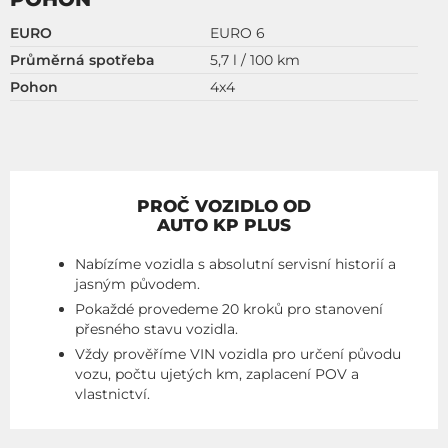
EURO
EURO 6
Průměrná spotřeba
5,7 l / 100 km
Pohon
4x4
PROČ VOZIDLO OD
AUTO KP PLUS
Nabízíme vozidla s absolutní servisní historií a
jasným původem.
Pokaždé provedeme 20 kroků pro stanovení
přesného stavu vozidla.
Vždy prověříme VIN vozidla pro určení původu
vozu, počtu ujetých km, zaplacení POV a
vlastnictví.