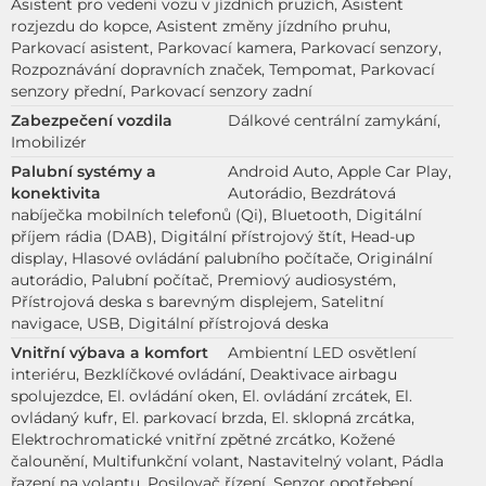
Asistent pro vedení vozu v jízdních pruzích, Asistent
rozjezdu do kopce, Asistent změny jízdního pruhu,
Parkovací asistent, Parkovací kamera, Parkovací senzory,
Rozpoznávání dopravních značek, Tempomat, Parkovací
senzory přední, Parkovací senzory zadní
Zabezpečení vozdila
Dálkové centrální zamykání,
Imobilizér
Palubní systémy a
Android Auto, Apple Car Play,
konektivita
Autorádio, Bezdrátová
nabíječka mobilních telefonů (Qi), Bluetooth, Digitální
příjem rádia (DAB), Digitální přístrojový štít, Head-up
display, Hlasové ovládání palubního počítače, Originální
autorádio, Palubní počítač, Premiový audiosystém,
Přístrojová deska s barevným displejem, Satelitní
navigace, USB, Digitální přístrojová deska
Vnitřní výbava a komfort
Ambientní LED osvětlení
interiéru, Bezklíčkové ovládání, Deaktivace airbagu
spolujezdce, El. ovládání oken, El. ovládání zrcátek, El.
ovládaný kufr, El. parkovací brzda, El. sklopná zrcátka,
Elektrochromatické vnitřní zpětné zrcátko, Kožené
čalounění, Multifunkční volant, Nastavitelný volant, Pádla
řazení na volantu, Posilovač řízení, Senzor opotřebení