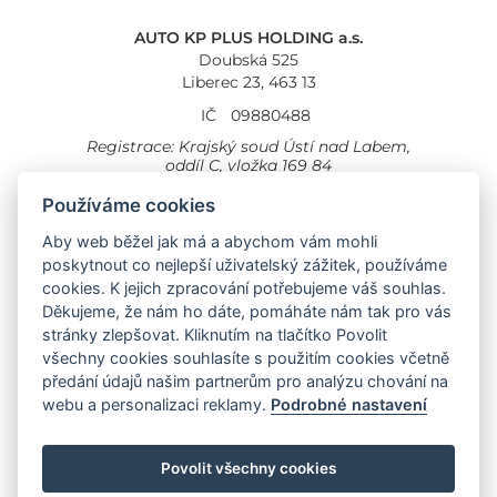
AUTO KP PLUS HOLDING a.s.
Doubská 525
Liberec 23, 463 13
IČ
09880488
Registrace: Krajský soud Ústí nad Labem,
oddíl C, vložka 169 84
Cookies
Všeobecné obchodní podmínky
Používáme cookies
Aby web běžel jak má a abychom vám mohli
Provozovna Toyota
Londýnská 558
poskytnout co nejlepší uživatelský zážitek, používáme
Liberec, 460 01
cookies. K jejich zpracování potřebujeme váš souhlas.
Provozovna Toyota Professional
Děkujeme, že nám ho dáte, pomáháte nám tak pro vás
Doubská 660,
stránky zlepšovat. Kliknutím na tlačítko Povolit
Liberec 463 12
všechny cookies souhlasíte s použitím cookies včetně
předání údajů našim partnerům pro analýzu chování na
Auto KP Plus:
webu a personalizaci reklamy.
Podrobné nastavení
Nissan
Suzuki
Citroen
Fiat
Povolit všechny cookies
Toyota
Opel
Jeep
Hyundai