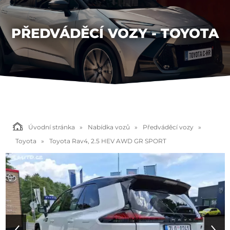
PŘEDVÁDĚCÍ VOZY - TOYOTA
Úvodní stránka
Nabídka vozů
Předváděcí vozy
Toyota
Toyota Rav4, 2.5 HEV AWD GR SPORT