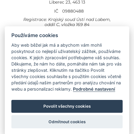
Liberec 23, 463 13
IČ
09880488
Registrace: Krajský soud Ústí nad Labem,
oddíl C, vložka 169 84
Cookies
Všeobecné obchodní podmínky
Používáme cookies
Aby web běžel jak má a abychom vám mohli
Provozovna Toyota
Londýnská 558
poskytnout co nejlepší uživatelský zážitek, používáme
Liberec, 460 01
cookies. K jejich zpracování potřebujeme váš souhlas.
Provozovna Toyota Professional
Děkujeme, že nám ho dáte, pomáháte nám tak pro vás
Doubská 660,
stránky zlepšovat. Kliknutím na tlačítko Povolit
Liberec 463 12
všechny cookies souhlasíte s použitím cookies včetně
předání údajů našim partnerům pro analýzu chování na
Auto KP Plus:
webu a personalizaci reklamy.
Podrobné nastavení
Nissan
Suzuki
Citroen
Fiat
Povolit všechny cookies
Toyota
Opel
Jeep
Hyundai
Odmítnout cookies
Vytvořila společnost