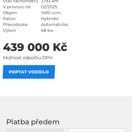
Stav tachometru
3793 km
V provozu od
02/2025
Objem
1490 ccm
Palivo
Hybridní
Převodovka
Automatická
Výkon
68 kw
439 000 Kč
Možnost odpočtu DPH
POPTAT VOZIDLO
Na splátky
Platba předem