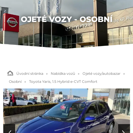
OJETÉ VOZY - OSOBNÍ
Úvodní stránka
Nabídka vozů
Ojeté vozy/autobazar
Osobní
Toyota Yaris, 1.5 Hybrid e-CVT Comfort