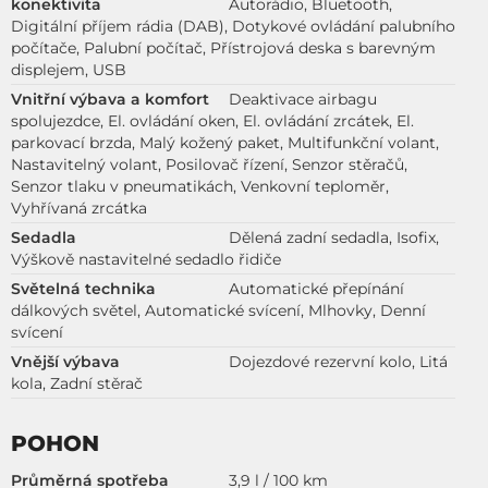
konektivita
Autorádio, Bluetooth,
Digitální příjem rádia (DAB), Dotykové ovládání palubního
počítače, Palubní počítač, Přístrojová deska s barevným
displejem, USB
Vnitřní výbava a komfort
Deaktivace airbagu
spolujezdce, El. ovládání oken, El. ovládání zrcátek, El.
parkovací brzda, Malý kožený paket, Multifunkční volant,
Nastavitelný volant, Posilovač řízení, Senzor stěračů,
Senzor tlaku v pneumatikách, Venkovní teploměr,
Vyhřívaná zrcátka
Sedadla
Dělená zadní sedadla, Isofix,
Výškově nastavitelné sedadlo řidiče
Světelná technika
Automatické přepínání
dálkových světel, Automatické svícení, Mlhovky, Denní
svícení
Vnější výbava
Dojezdové rezervní kolo, Litá
kola, Zadní stěrač
POHON
Průměrná spotřeba
3,9 l / 100 km