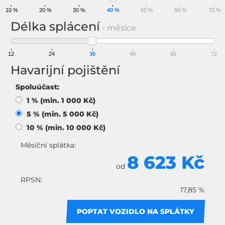
10 %
20 %
30 %
40 %
50 %
60 %
70 %
Délka splácení
- měsíce
12
24
36
48
60
72
Havarijní pojištění
Spoluúčast:
1 % (min. 1 000 Kč)
5 % (min. 5 000 Kč)
10 % (min. 10 000 Kč)
Měsíční splátka:
8 623 Kč
od
RPSN:
17,85 %
POPTAT VOZIDLO NA SPLÁTKY