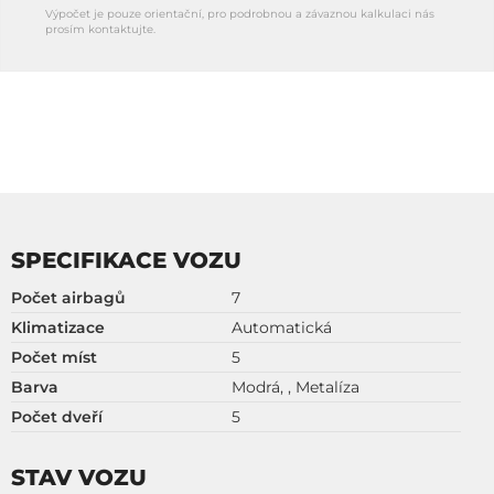
Výpočet je pouze orientační, pro podrobnou a závaznou kalkulaci nás
prosím kontaktujte.
SPECIFIKACE VOZU
Počet airbagů
7
Klimatizace
Automatická
Počet míst
5
Barva
Modrá, , Metalíza
Počet dveří
5
STAV VOZU