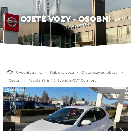
OJETÉ VOZY - OSOBNÍ
Úvodní stránka
Nabídka vozů
Ojeté vozy/autobazar
Osobní
Toyota Yaris, 1.5 Hybrid e-CVT Comfort