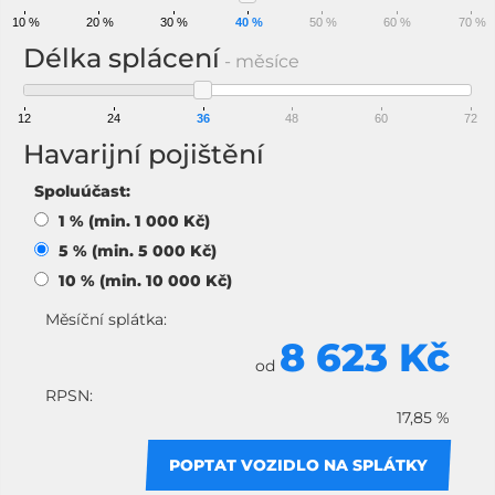
10 %
20 %
30 %
40 %
50 %
60 %
70 %
Délka splácení
- měsíce
12
24
36
48
60
72
Havarijní pojištění
Spoluúčast:
1 % (min. 1 000 Kč)
5 % (min. 5 000 Kč)
10 % (min. 10 000 Kč)
Měsíční splátka:
8 623 Kč
od
RPSN:
17,85 %
POPTAT VOZIDLO NA SPLÁTKY