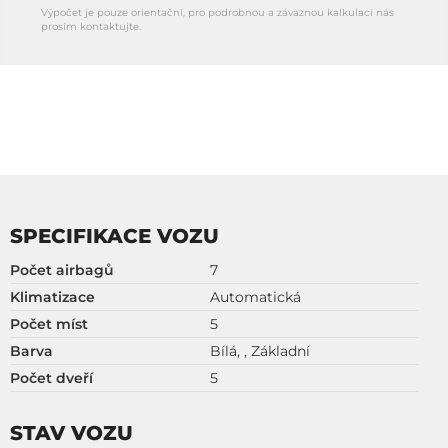
Výpočet je pouze orientační, pro podrobnou a závaznou kalkulaci nás
prosím kontaktujte.
SPECIFIKACE VOZU
Počet airbagů
7
Klimatizace
Automatická
Počet míst
5
Barva
Bílá, , Základní
Počet dveří
5
STAV VOZU