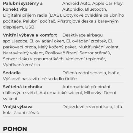
Palubní systémy a
Android Auto, Apple Car Play,
konektivita
Autorádio, Bluetooth,
Digitální příjem rádia (DAB), Dotykové ovládání palubního
počítače, Palubní počítač, Přístrojová deska s barevným
displejem, USB
Vnitřní výbava a komfort
Deaktivace airbagu
spolujezdce, El. ovládání oken, El. ovládání zrcátek, El.
parkovací brzda, Malý kožený paket, Multifunkční volant,
Nastavitelný volant, Posilovač řízení, Senzor stěračů,
Senzor tlaku v pneumatikách, Venkovní teploměr,
Vyhřívaná zrcátka
Sedadla
Dělená zadní sedadla, Isofix,
Výškově nastavitelné sedadlo řidiče
Světelná technika
Automatické přepínání
dálkových světel, Automatické svícení, Mlhovky, Denní
svícení
Vnější výbava
Dojezdové rezervní kolo, Litá
kola, Zadní stěrač
POHON