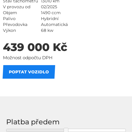
Stav tachometru
13010 km
V provozu od
02/2025
Objem
1490 ccm
Palivo
Hybridní
Převodovka
Automatická
Výkon
68 kw
439 000 Kč
Možnost odpočtu DPH
POPTAT VOZIDLO
Na splátky
Platba předem