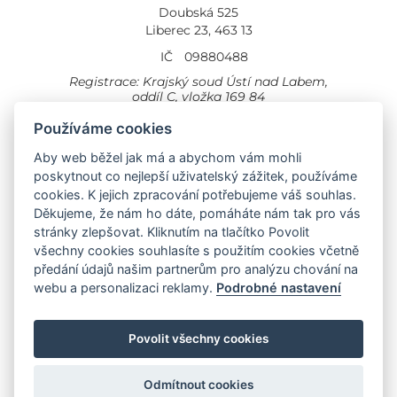
Doubská 525
Liberec 23, 463 13
IČ
09880488
Registrace: Krajský soud Ústí nad Labem,
oddíl C, vložka 169 84
Cookies
Všeobecné obchodní podmínky
Používáme cookies
Aby web běžel jak má a abychom vám mohli
Provozovna Toyota
Londýnská 558
poskytnout co nejlepší uživatelský zážitek, používáme
Liberec, 460 01
cookies. K jejich zpracování potřebujeme váš souhlas.
Provozovna Toyota Professional
Děkujeme, že nám ho dáte, pomáháte nám tak pro vás
Doubská 660,
stránky zlepšovat. Kliknutím na tlačítko Povolit
Liberec 463 12
všechny cookies souhlasíte s použitím cookies včetně
předání údajů našim partnerům pro analýzu chování na
Auto KP Plus:
webu a personalizaci reklamy.
Podrobné nastavení
Nissan
Suzuki
Citroen
Fiat
Povolit všechny cookies
Toyota
Opel
Jeep
Hyundai
Odmítnout cookies