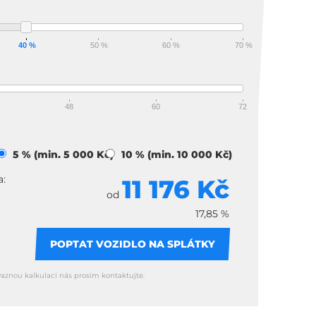
40 %
50 %
60 %
70 %
48
60
72
)
5 % (min. 5 000 Kč)
10 % (min. 10 000 Kč)
a:
11 176 Kč
od
17,85 %
POPTAT VOZIDLO NA SPLÁTKY
vaznou kalkulaci nás prosím kontaktujte.