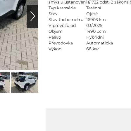
smyslu ustanovení §1732 odst. 2 zákona 
Typ karosérie
Terénní
Stav
Ojeté
Stav tachometru
16903 km
V provozu od
03/2025
Objem
1490 ccm
Palivo
Hybridní
Převodovka
Automatická
Výkon
68 kw
Na