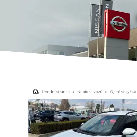
Úvodní stránka
Nabídka vozů
Ojeté vozy/au