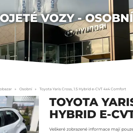
OJETÉ VOZY - OSOBN
tobazar
Osobní
Toyota Yaris Cross, 1.5 Hybrid e-CVT 4x4 Comfort
TOYOTA YARIS
HYBRID E-CV
Veškeré zobrazené informace mají pouze