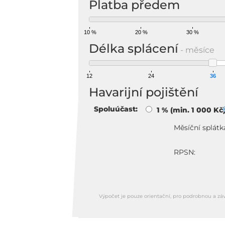
Platba předem
10 %
20 %
30 %
Délka splácení
- měsíce
12
24
36
Havarijní pojištění
Spoluúčast:
1 % (min. 1 000 Kč
Měsíční splátk
RPSN:
Výpočet je pouze orientační, pro podrobnou a zá