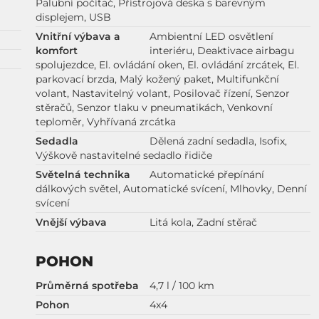
Palubní počítač, Přístrojová deska s barevným
displejem, USB
Vnitřní výbava a
Ambientní LED osvětlení
komfort
interiéru, Deaktivace airbagu
spolujezdce, El. ovládání oken, El. ovládání zrcátek, El.
parkovací brzda, Malý kožený paket, Multifunkční
volant, Nastavitelný volant, Posilovač řízení, Senzor
stěračů, Senzor tlaku v pneumatikách, Venkovní
teploměr, Vyhřívaná zrcátka
Sedadla
Dělená zadní sedadla, Isofix,
Výškově nastavitelné sedadlo řidiče
Světelná technika
Automatické přepínání
dálkových světel, Automatické svícení, Mlhovky, Denní
svícení
Vnější výbava
Litá kola, Zadní stěrač
POHON
Průměrná spotřeba
4,7 l / 100 km
Pohon
4x4