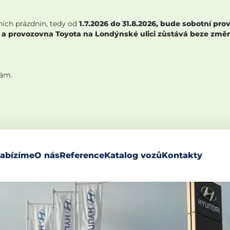
ních prázdnin, tedy od
1.7.2026 do 31.8.2026, bude sobotní p
 a provozovna Toyota na Londýnské ulici zůstává beze změny,
nám.
abízíme
O nás
Reference
Katalog vozů
Kontakty